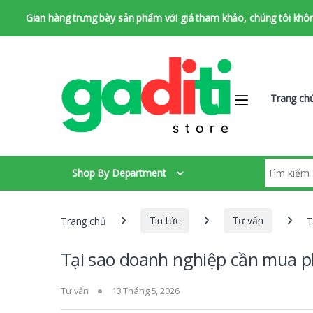
Gian hàng trưng bày sản phẩm với giá tham khảo, chúng tôi không 
Bỏ qua để chuyển hướng
Bỏ qua nội dung
Trang ch
Tìm kiếm:
Shop By Department
Trang chủ
Tin tức
Tư vấn
T
Tại sao doanh nghiệp cần mua 
Tư vấn
13 Tháng 5, 2026