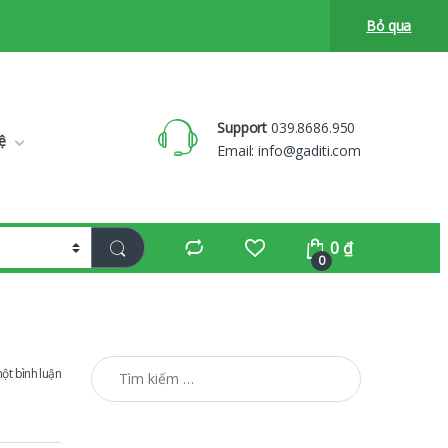
Bỏ qua
Support
039.8686.950
ệ
Email:
info@gaditi.com
0
₫
0
Tìm kiếm cho:
một bình luận