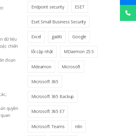
Endpoint security
ESET
ợc
Eset Small Business Security
Excel
gaditi
Google
n dữ liệu
oặc chiến
lỗi cập nhật
MDaemon 25.5
ián đoạn
Mdeamon
Microsoft
Microsoft 365
tác,
Microsoft 365 Backup
 bản quyền
Microsoft 365 E7
c quan
Microsoft Teams
n8n