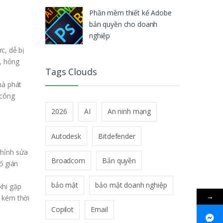
Phần mềm thiết kế Adobe
bản quyền cho doanh
nghiệp
c, dễ bị
, hỏng
Tags Clouds
hà phát
 công
2026
AI
An ninh mạng
Autodesk
Bitdefender
chỉnh sửa
Broadcom
Bản quyền
ố gián
bảo mật
bảo mật doanh nghiệp
khi gặp
→
 kém thời
Copilot
Email