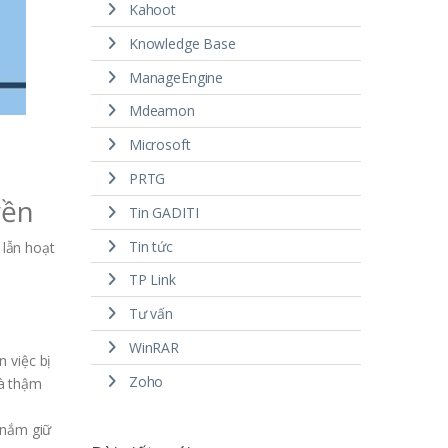
Kahoot
Knowledge Base
ManageEngine
Mdeamon
Microsoft
PRTG
yền
Tin GADITI
Tin tức
 lẫn hoạt
TP Link
Tư vấn
WinRAR
 việc bị
Zoho
và thậm
 nắm giữ