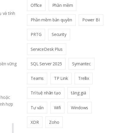
Office
Phần mềm
 và tính
Phần mềm bản quyền
Power BI
PRTG
Security
ServiceDesk Plus
SQL Server 2025
Symantec
 bền vững
Teams
TP Link
Trellix
Trí tuệ nhân tạo
tăng giá
 hoặc
ính hợp
Tư vấn
Wifi
Windows
XDR
Zoho