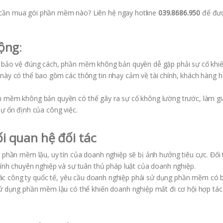
 cần mua gói phần mềm nào? Liên hệ ngay hotline
039.8686.950
để đư
động
:
 bảo vệ đúng cách, phần mềm không bản quyền dễ gặp phải sự cố khiế
này có thể bao gồm các thông tin nhạy cảm về tài chính, khách hàng h
ần mềm không bản quyền có thể gây ra sự cố không lường trước, làm g
ự ổn định của công việc.
i quan hệ đối tác
g phần mềm lậu, uy tín của doanh nghiệp sẽ bị ảnh hưởng tiêu cực. Đối 
ính chuyên nghiệp và sự tuân thủ pháp luật của doanh nghiệp.
là các công ty quốc tế, yêu cầu doanh nghiệp phải sử dụng phần mềm có
sử dụng phần mềm lậu có thể khiến doanh nghiệp mất đi cơ hội hợp tá