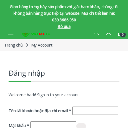
Gian hàng trưng bày sản phẩm với giá tham khảo, chúng tôi
không bán hàng trực tiếp tại website. Mọi chi tiết liên hệ:
039.8686.950
Bỏ qua
Bỏ qua để chuyển hướng
Bỏ qua nội dung
0
Trang chủ
My Account
Đăng nhập
Welcome back! Sign in to your account.
Bắt buộc
Tên tài khoản hoặc địa chỉ email
*
Bắt buộc
Mật khẩu
*