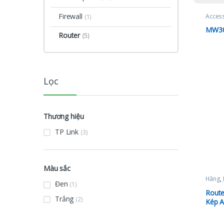
Firewall
Access
(1)
Mercu
Mạng
MW3
Router
(5)
Lọc
Thương hiệu
TP Link
(3)
Màu sắc
Hãng
,
Đen
(1)
TP-Lin
Route
Trắng
(2)
Kép 