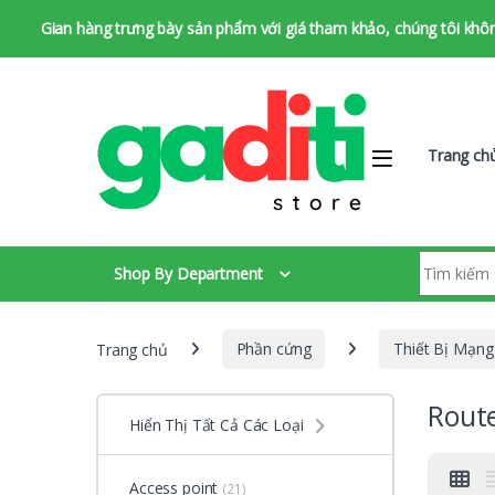
Gian hàng trưng bày sản phẩm với giá tham khảo, chúng tôi không 
Bỏ qua để chuyển hướng
Bỏ qua nội dung
Trang ch
Tìm kiếm:
Shop By Department
Trang chủ
Phần cứng
Thiết Bị Mạng
Rout
Hiển Thị Tất Cả Các Loại
Access point
(21)