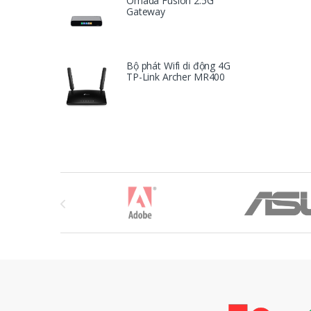
Omada Fusion 2.5G
Gateway
Bộ phát Wifi di động 4G
TP-Link Archer MR400
T
h
ư
ơ
n