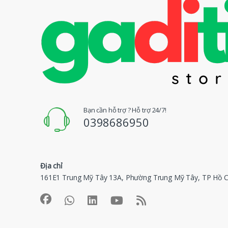
g
H
i
ệ
u
Đ
Bạn cần hỗ trợ ? Hỗ trợ 24/7!
0398686950
u
Q
Địa chỉ
u
161E1 Trung Mỹ Tây 13A, Phường Trung Mỹ Tây, TP Hồ C
a
y