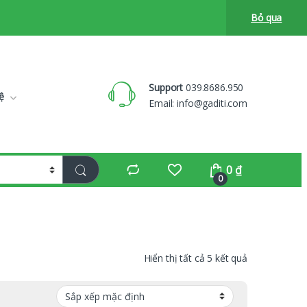
Bỏ qua
Support
039.8686.950
ệ
Email:
info@gaditi.com
0
₫
0
Hiển thị tất cả 5 kết quả