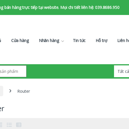
bán hàng trực tiếp tại website. Mọi chi tiết liên hệ: 039.8686.950
ủ
Cửa hàng
Nhãn hàng
Tin tức
Hỗ trợ
Liên h
Router
er