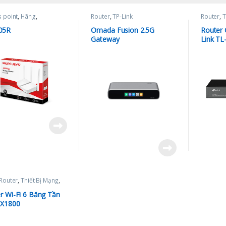
 point
,
Hãng
,
Router
,
TP-Link
Router
,
T
sys
,
Router
,
Thiết Bị
05R
Omada Fusion 2.5G
Router 
Gateway
Link T
Router
,
Thiết Bị Mạng
,
k
r Wi-Fi 6 Băng Tần
AX1800