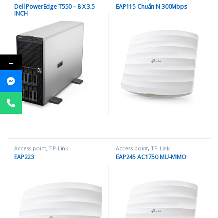
Dell PowerEdge T550 – 8 X 3.5
EAP115 Chuẩn N 300Mbps
INCH
←
Access point
,
TP-Link
Access point
,
TP-Link
EAP223
EAP245 AC1750 MU-MIMO