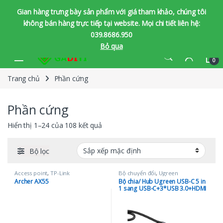
Gian hàng trưng bày sản phẩm với giá tham khảo, chúng tôi
không bán hàng trực tiếp tại website. Mọi chi tiết liên hệ:
039.8686.950
Bỏ qua
Bỏ qua để chuyển hướng
Bỏ qua nội dung
0
Trang chủ
Phần cứng
Phần cứng
Hiển thị 1–24 của 108 kết quả
Bộ lọc
Access point
,
TP-Link
Bộ chuyển đổi
,
Ugreen
Archer AX55
Bộ chia/ Hub Ugreen USB-C 5 in
1 sang USB-C+3*USB 3.0+HDMI
hỗ trợ 4K (15596)