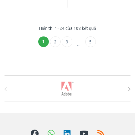
Hiển thị 1–24 của 108 kết quả
1
2
3
5
…
T
h
ư
ơ
n