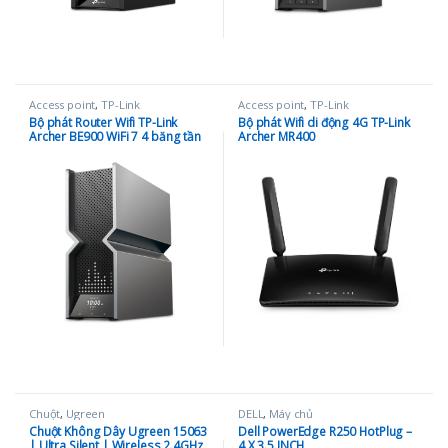
Access point
,
TP-Link
Access point
,
TP-Link
Bộ phát Router Wifi TP-Link
Bộ phát Wifi di động 4G TP-Link
Archer BE900 WiFi 7 4 băng tần
Archer MR400
BE2400
Chuột
,
Ugreen
DELL
,
Máy chủ
Chuột Không Dây Ugreen 15063
Dell PowerEdge R250 HotPlug –
| Ultra Silent | Wireless 2.4GHz
4 X 3.5 INCH