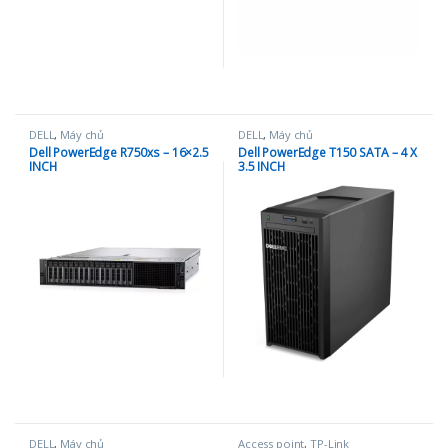
DELL
,
Máy chủ
DELL
,
Máy chủ
Dell PowerEdge R750xs – 16×2.5
Dell PowerEdge T150 SATA – 4 X
INCH
3.5 INCH
DELL
,
Máy chủ
Access point
,
TP-Link