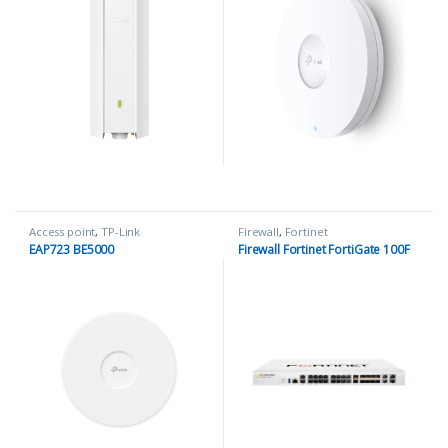
Access point
,
TP-Link
Firewall
,
Fortinet
EAP723 BE5000
Firewall Fortinet FortiGate 100F