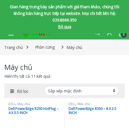
Gian hàng trưng bày sản phẩm với giá tham khảo, chúng tôi
không bán hàng trực tiếp tại website. Mọi chi tiết liên hệ:
039.8686.950
Bỏ qua
Bỏ qua để chuyển hướng
Bỏ qua nội dung
0
Trang chủ
Phần cứng
Máy chủ
Máy chủ
Hiển thị tất cả 11 kết quả
Bộ lọc
DELL
,
Máy chủ
DELL
,
Máy chủ
Dell PowerEdge R250 HotPlug –
Dell PowerEdge R350 – 8 X 2.5
4 X 3.5 INCH
INCH