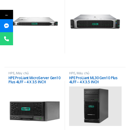
←
HPE
,
Máy chủ
HPE
,
Máy chủ
HPE ProLiant MicroServer Gen10
HPE ProLiant ML30 Gen10 Plus
Plus 4LFF – 4 X 3.5 INCH
4LFF – 4 X 3.5 INCH