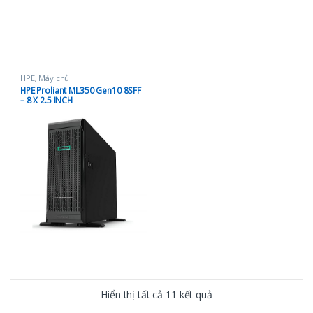
HPE
,
Máy chủ
HPE Proliant ML350 Gen10 8SFF
– 8 X 2.5 INCH
Hiển thị tất cả 11 kết quả