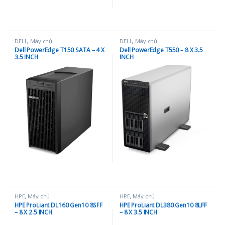
DELL
,
Máy chủ
DELL
,
Máy chủ
Dell PowerEdge T150 SATA – 4 X
Dell PowerEdge T550 – 8 X 3.5
3.5 INCH
INCH
HPE
,
Máy chủ
HPE
,
Máy chủ
HPE ProLiant DL160 Gen10 8SFF
HPE ProLiant DL380 Gen10 8LFF
– 8 X 2.5 INCH
– 8 X 3.5 INCH