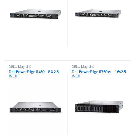
DELL
,
Máy chủ
DELL
,
Máy chủ
Dell PowerEdge R450 – 8 X 2.5
Dell PowerEdge R750xs – 16×2.5
INCH
INCH