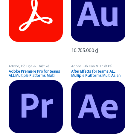
10.705.000
₫
Adobe
,
Đồ Họa & Thiết kế
Adobe
,
Đồ Họa & Thiết kế
Adobe Premiere Pro for teams
After Effects for teams ALL
ALL Multiple Platforms Multi
Multiple Platforms Multi Asian
Asian Languages Subscription
Languages Subscription New 12
New 12 Months
Months