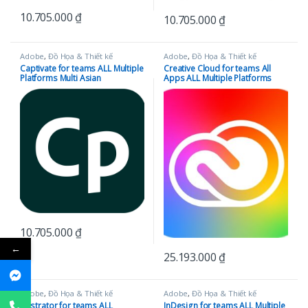
10.705.000
₫
10.705.000
₫
Adobe
,
Đồ Họa & Thiết kế
Adobe
,
Đồ Họa & Thiết kế
Captivate for teams ALL Multiple
Creative Cloud for teams All
Platforms Multi Asian
Apps ALL Multiple Platforms
Languages Subscription New 12
Multi Asian Languages
Months
Subscription New 12 Months
10.705.000
₫
←
25.193.000
₫
Adobe
,
Đồ Họa & Thiết kế
Adobe
,
Đồ Họa & Thiết kế
Illustrator for teams ALL
InDesign for teams ALL Multiple