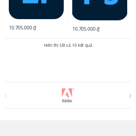
10.705.000
₫
10.705.000
₫
Hiển thị tất cả 10 kết quả
T
h
ư
ơ