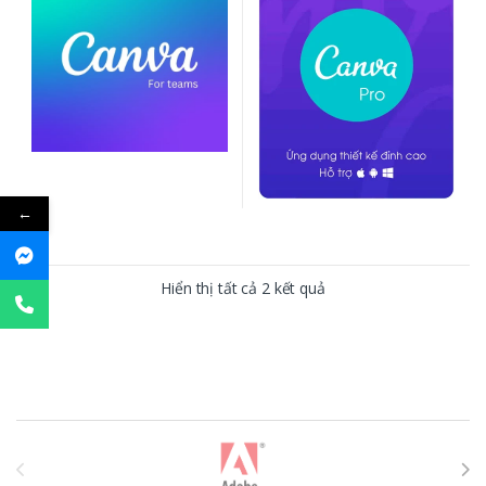
←
Hiển thị tất cả 2 kết quả
T
h