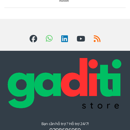
ư
ơ
n
g
H
i
ệ
u
Đ
u
Bạn cần hỗ trợ ? Hỗ trợ 24/7!
Q