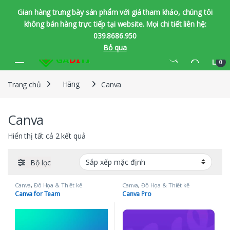
Gian hàng trưng bày sản phẩm với giá tham khảo, chúng tôi
không bán hàng trực tiếp tại website. Mọi chi tiết liên hệ:
039.8686.950
Bỏ qua
Bỏ qua để chuyển hướng
Bỏ qua nội dung
0
Trang chủ
Hãng
Canva
Canva
Hiển thị tất cả 2 kết quả
Bộ lọc
Canva
,
Đồ Họa & Thiết kế
Canva
,
Đồ Họa & Thiết kế
Canva for Team
Canva Pro