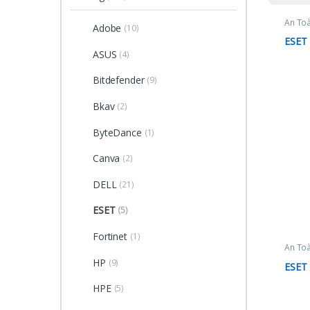
An To
Adobe
(10)
ESET
ASUS
(4)
Bitdefender
(9)
Bkav
(2)
ByteDance
(1)
Canva
(2)
DELL
(21)
ESET
(5)
Fortinet
(1)
An To
HP
(9)
ESET 
HPE
(5)