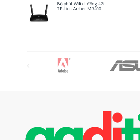
Bộ phát Wifi di động 4G
TP-Link Archer MR400
T
h
ư
ơ
n
g
H