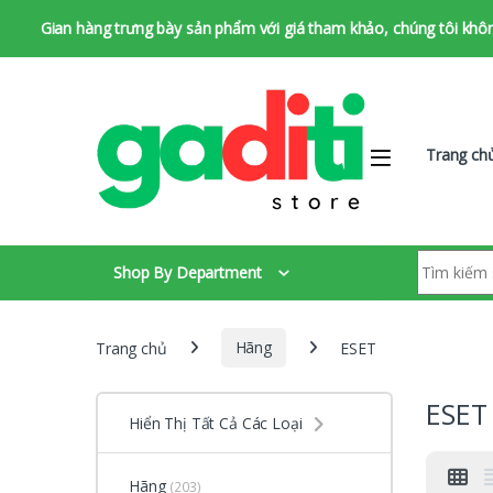
Gian hàng trưng bày sản phẩm với giá tham khảo, chúng tôi không 
Bỏ qua để chuyển hướng
Bỏ qua nội dung
Trang ch
Tìm kiếm:
Shop By Department
Trang chủ
Hãng
ESET
ESET
Hiển Thị Tất Cả Các Loại
Hãng
(203)