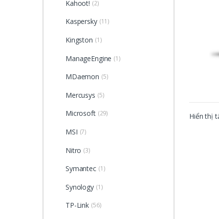
Kahoot!
(2)
Kaspersky
(11)
Kingston
(1)
ManageEngine
(1)
MDaemon
(5)
Mercusys
(5)
Microsoft
(29)
Hiển thị t
MSI
(7)
Nitro
(3)
Symantec
(1)
Synology
(1)
TP-Link
(56)