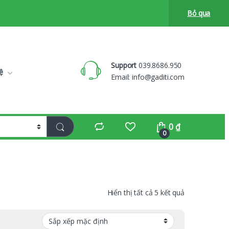
Bỏ qua
Support
039.8686.950
ệ
Email:
info@gaditi.com
0
₫
0
Hiển thị tất cả 5 kết quả