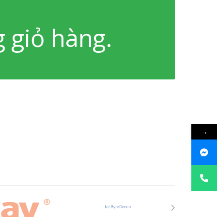
 giỏ hàng.
→