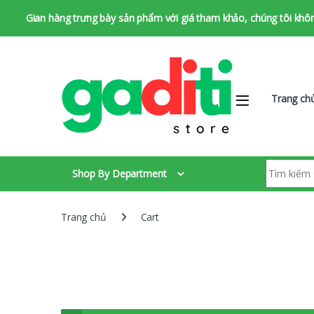
Gian hàng trưng bày sản phẩm với giá tham khảo, chúng tôi không 
Bỏ qua để chuyển hướng
Bỏ qua nội dung
Trang ch
Tìm kiếm:
Shop By Department
Trang chủ
Cart