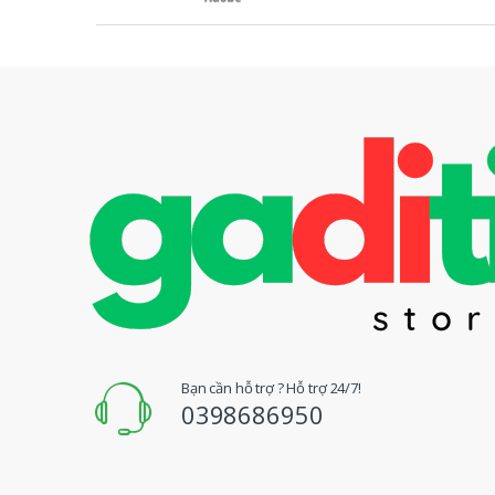
ư
ơ
n
g
H
i
ệ
u
Đ
Bạn cần hỗ trợ ? Hỗ trợ 24/7!
0398686950
u
Q