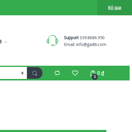
Bỏ qua
Support
039.8686.950
ệ
Email:
info@gaditi.com
0
₫
0