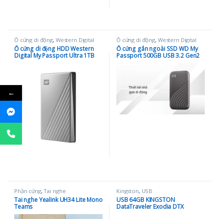
Ổ cứng di động
,
Western Digital
Ổ cứng di động
,
Western Digital
Ổ cứng di động HDD Western
Ổ cứng gắn ngoài SSD WD My
Digital My Passport Ultra 1TB
Passport 500GB USB 3.2 Gen2
2.5″ USB C – WDBC3C0010BSL-
Gray (WDBAGF5000AGY-WESN)
WESN (Bạc)
←
Phần cứng
,
Tai nghe
Kingston
,
USB
Tai nghe Yealink UH34 Lite Mono
USB 64GB KINGSTON
Teams
DataTraveler Exodia DTX