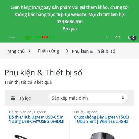
Gian hàng trưng bày sản phẩm với giá tham khảo, chúng tôi
không bán hàng trực tiếp tại website. Mọi chi tiết liên hệ:
039.8686.950
Bỏ qua
Bỏ qua để chuyển hướng
Bỏ qua nội dung
0
Trang chủ
Phần cứng
Phụ kiện & Thiết bị số
Phụ kiện & Thiết bị số
Hiển thị tất cả 8 kết quả
Bộ lọc
Bộ chuyển đổi
,
Ugreen
Chuột
,
Ugreen
Bộ chia/ Hub Ugreen USB-C 5 in
Chuột Không Dây Ugreen 15063
1 sang USB-C+3*USB 3.0+HDMI
| Ultra Silent | Wireless 2.4GHz
hỗ trợ 4K (15596)