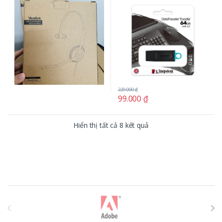
229.000
₫
99.000
₫
Hiển thị tất cả 8 kết quả
T
h