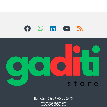
ư
ơ
n
g
H
i
ệ
u
Đ
u
Bạn cần hỗ trợ ? Hỗ trợ 24/7!
Q
0398686950