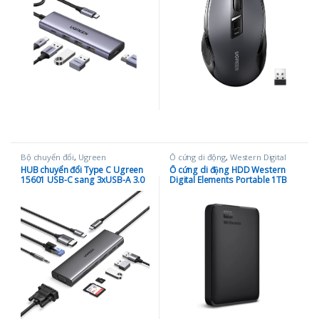
Bộ chuyển đổi
,
Ugreen
Ổ cứng di động
,
Western Digital
HUB chuyển đổi Type C Ugreen
Ổ cứng di động HDD Western
15601 USB-C sang 3xUSB-A 3.0
Digital Elements Portable 1TB
+ HDMI + VGA+ RJ45(LAN) +
2.5″ USB 3.0 –
SD/TF +3.5mm+PD 4K30Hz
WDBUZG0010BBK-WESN (Đen)