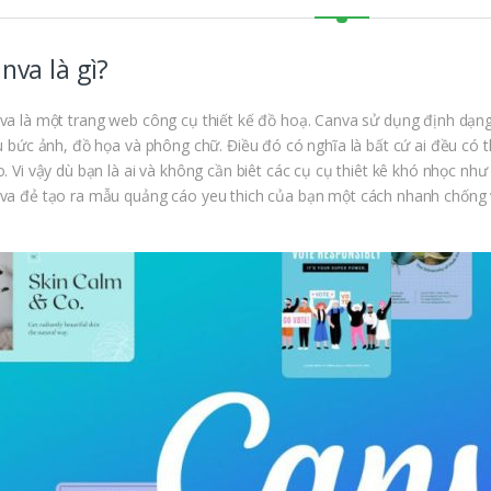
nva là gì?
va là một trang web công cụ thiết kế đồ hoạ. Canva sử dụng định dạn
ệu bức ảnh, đồ họa và phông chữ. Điều đó có nghĩa là bất cứ ai đều có
o. Vi vậy dù bạn là ai và không cần biêt các cụ cụ thiêt kê khó nhọc như
va đẻ tạo ra mẫu quảng cáo yeu thich của bạn một cách nhanh chống và