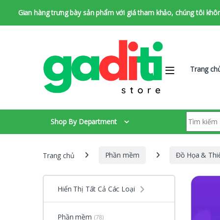
Gian hàng trưng bày sản phẩm với giá tham khảo, chúng tôi không 
Bỏ qua để chuyển hướng
Bỏ qua nội dung
Trang ch
Tìm kiếm:
Shop By Department
Trang chủ
Phần mềm
Đồ Họa & Thiế
Hiển Thị Tất Cả Các Loại
Phần mềm
(78)