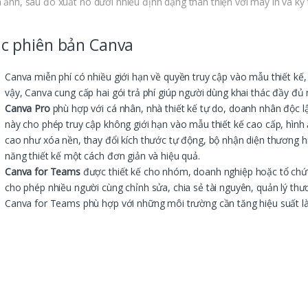
h ảnh, sau đó xuất nó dưới nhiều định dạng thân thiện với máy in và kỹ
c phiên bản Canva
Canva miễn phí có nhiều giới hạn về quyền truy cập vào mẫu thiết kế,
vậy, Canva cung cấp hai gói trả phí giúp người dùng khai thác đầy đủ 
Canva Pro
phù hợp với cá nhân, nhà thiết kế tự do, doanh nhân độc l
này cho phép truy cập không giới hạn vào mẫu thiết kế cao cấp, hình
cao như xóa nền, thay đổi kích thước tự động, bộ nhận diện thương 
năng thiết kế một cách đơn giản và hiệu quả.
Canva for Teams
được thiết kế cho nhóm, doanh nghiệp hoặc tổ chức 
cho phép nhiều người cùng chỉnh sửa, chia sẻ tài nguyên, quản lý th
Canva for Teams phù hợp với những môi trường cần tăng hiệu suất làm 