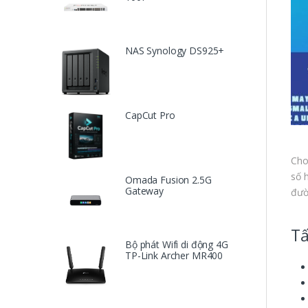
NAS Synology DS925+
CapCut Pro
Cho
số 
Omada Fusion 2.5G
Gateway
đườ
Tấ
Bộ phát Wifi di động 4G
TP-Link Archer MR400