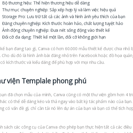
Bộ thương hiệu: Thể hiện thương hiệu dễ dàng
Thư mục chuyên nghiệp: Sắp xếp hợp lý và làm việc hiệu quả
Storage Pro: Lưu trữ tất cả các ảnh và hình ảnh yêu thích của bạn
Đăng chuyên nghiệp: Kích thước hoàn hảo, chất lượng tuyệt hảo
Ảnh động chuyên nghiệp: Đưa nét sống động vào thiết kế
Đổi cỡ đa dạng: Thiết kế một lần, đổi cỡ không giới hạn
 kể bạn đang tạo gì, Canva có hơn 60.000 mẫu thiết kế được chia nhỏ 
. Cho dù đó là hình ảnh bài đăng nhỏ trên Facebook hoặc đồ họa quản
 có kích thước và kiểu dáng để phù hợp với mọi nhu cầu.
ư viện Templale phong phú
 bạn đã chọn mẫu của mình, Canva cũng có một thư viện gồm hơn 4 triệ
khác có thể dễ dàng kéo và thả ngay vào bất kỳ tác phẩm nào của bạn.
ng có vấn đề gì, chỉ cần tải nó lên dự án của bạn và bạn có thể tích hợ
h sách các công cụ của Canva cho phép bạn thực hiện tất cả các điều