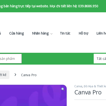
bán hàng trực tiếp tại website. Mọi chi tiết liên hệ: 039.8686.950
ủ
Cửa hàng
Nhãn hàng
Tin tức
Hỗ trợ
Liên h
t kế
Canva Pro
Canva
,
Đồ Họa & Thiết k
Canva Pro