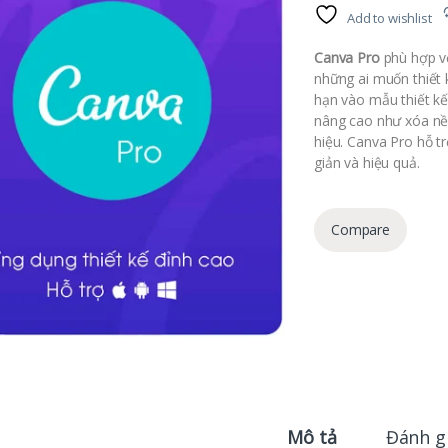
Add to wishlist
Canva Pro
phù hợp vớ
những ai muốn thiết 
hạn vào mẫu thiết kế
nâng cao như xóa nền
hiệu. Canva Pro hỗ t
giản và hiệu quả.
Compare
Mô tả
Đánh g