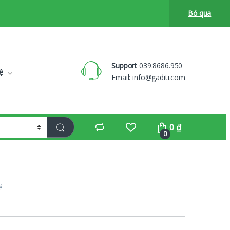
Bỏ qua
Support
039.8686.950
ệ
Email:
info@gaditi.com
0
₫
0
ế