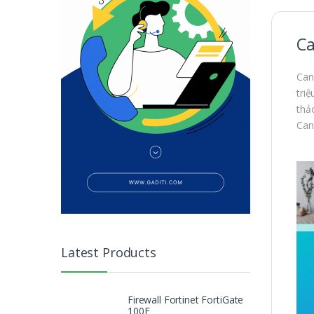
Ca
Can
tri
thả
Can
Latest Products
Firewall Fortinet FortiGate
100F