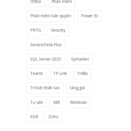
Office
Phần mềm
Phần mềm bản quyền
Power BI
PRTG
Security
ServiceDesk Plus
SQL Server 2025
Symantec
Teams
TP Link
Trellix
Trí tuệ nhân tạo
tăng giá
Tư vấn
Wifi
Windows
XDR
Zoho