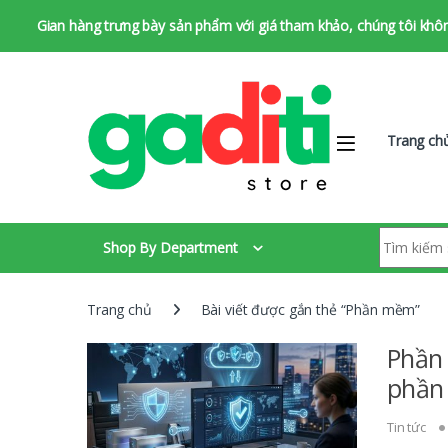
Gian hàng trưng bày sản phẩm với giá tham khảo, chúng tôi không 
Bỏ qua để chuyển hướng
Bỏ qua nội dung
Trang ch
Tìm kiếm:
Shop By Department
Trang chủ
Bài viết được gắn thẻ “Phần mềm”
Phần 
phần
Tin tức