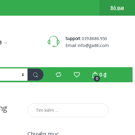
Bỏ qua
Support
039.8686.950
ệ
Email:
info@gaditi.com
0
₫
0
ụng
Tìm kiếm cho:
Chuyên mục