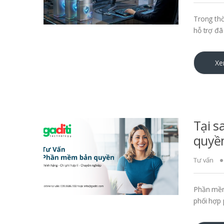
Trong thờ
hỗ trợ đã
Xe
Tại 
quyề
Tư vấn
Phần mềm
phối hợp 