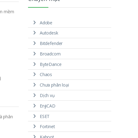
hần mềm
Adobe
Autodesk
Bitdefender
Broadcom
ByteDance
Chaos
n
Chưa phân loại
Dịch vụ
EnjiCAD
ESET
và phân
Fortinet
Kahoot