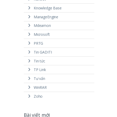
Knowledge Base
ManageEngine
Mdeamon
Microsoft
PRTG
Tin GADITI
Tin tức
TP Link
Tư vấn
WinRAR
Zoho
Bài viết mới