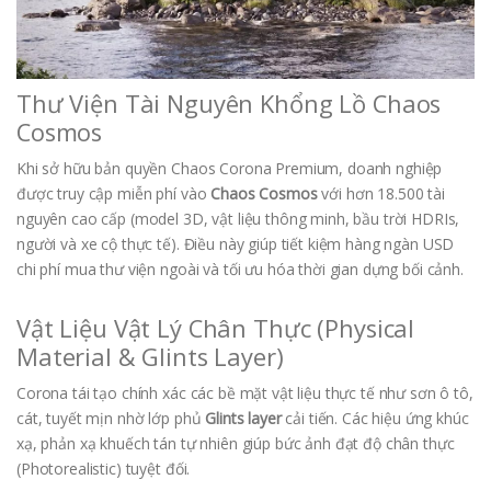
Thư Viện Tài Nguyên Khổng Lồ Chaos
Cosmos
Khi sở hữu bản quyền Chaos Corona Premium, doanh nghiệp
được truy cập miễn phí vào
Chaos Cosmos
với hơn 18.500 tài
nguyên cao cấp (model 3D, vật liệu thông minh, bầu trời HDRIs,
người và xe cộ thực tế). Điều này giúp tiết kiệm hàng ngàn USD
chi phí mua thư viện ngoài và tối ưu hóa thời gian dựng bối cảnh.
Vật Liệu Vật Lý Chân Thực (Physical
Material & Glints Layer)
Corona tái tạo chính xác các bề mặt vật liệu thực tế như sơn ô tô,
cát, tuyết mịn nhờ lớp phủ
Glints layer
cải tiến. Các hiệu ứng khúc
xạ, phản xạ khuếch tán tự nhiên giúp bức ảnh đạt độ chân thực
(Photorealistic) tuyệt đối.