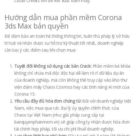
Cloud Credits lớn để kết xuất đám mây.
Hướng dẫn mua phần mềm Corona
3ds Max bản quyền
Để đảm bảo an toàn hệ thống thông tin, tuân thủ pháp lý sở hữu
trí tuệ và nhận được sự hỗ trợ kỹ thuật tốt nhất, doanh nghiệp
cần lưu ý các điểm sau khi chọn mua:
Tuyệt đối không sử dụng các bản Crack:
Phần mềm bẻ khóa
không chỉ chứa mã độc độc hại dễ làm rò rỉ dữ liệu dự án
của doanh nghiệp, mà còn không thể truy cập vào kho thư
viện đám mây Chaos Cosmos hay các tính năng AI mới của
Corona 15.
Yêu cầu đầy đủ hóa đơn chứng từ:
Đối với doanh nghiệp Việt
Nam, việc mua qua các đại lý ủy quyền chính thức của
Chaos tại Việt Nam (như giải pháp cung cấp tại
banquyenphanmem.vn) sẽ giúp công ty nhận được hóa đơn
tài chính hợp pháp, tối ưu chi phí thuế doanh nghiệp.
Lựa chọn thời hạn phù hợp:
Đầu tư gói gói 3 năm (36 tháng)