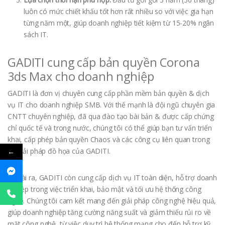
luôn có mức chiết khấu tốt hơn rất nhiều so với việc gia hạn
từng năm một, giúp doanh nghiệp tiết kiệm từ 15-20% ngân
sách IT.
GADITI cung cấp bản quyền Corona
3ds Max cho doanh nghiệp
GADITI là đơn vị chuyên cung cấp phần mềm bản quyền & dịch
vụ IT cho doanh nghiệp SMB. Với thế mạnh là đội ngũ chuyên gia
CNTT chuyên nghiệp, đã qua đào tạo bài bản & được cấp chứng
chỉ quốc tế và trong nước, chúng tôi có thể giúp bạn tư vấn triển
khai, cấp phép bản quyền Chaos và các công cụ liên quan trong
bộ giải pháp đồ họa của GADITI.
←
Ngoài ra, GADITI còn cung cấp dịch vụ IT toàn diện, hỗ trợ doanh
nghiệp trong việc triển khai, bảo mật và tối ưu hệ thống công
nghệ. Chúng tôi cam kết mang đến giải pháp công nghệ hiệu quả,
giúp doanh nghiệp tăng cường năng suất và giảm thiểu rủi ro về
mặt công nghệ, từ việc duy trì hệ thống mạng cho đến hỗ trợ kỹ