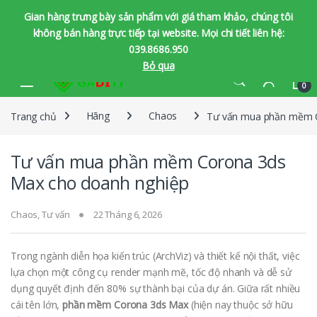
Gian hàng trưng bày sản phẩm với giá tham khảo, chúng tôi
không bán hàng trực tiếp tại website. Mọi chi tiết liên hệ:
039.8686.950
Bỏ qua
Bỏ qua để chuyển hướng
Bỏ qua nội dung
0
Trang chủ
Hãng
Chaos
Tư vấn mua phần mềm C
Tư vấn mua phần mềm Corona 3ds
Max cho doanh nghiệp
Chaos
,
Tư vấn
22 Tháng 6, 2026
Trong ngành diễn họa kiến trúc (ArchViz) và thiết kế nội thất, việc
lựa chọn một công cụ render mạnh mẽ, tốc độ nhanh và dễ sử
dụng quyết định đến 80% sự thành bại của dự án. Giữa rất nhiều
cái tên lớn,
phần mềm Corona 3ds Max
(hiện nay thuộc sở hữu