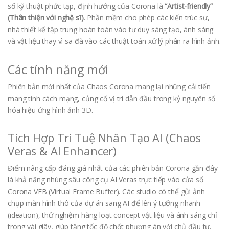
số kỹ thuật phức tạp, định hướng của Corona là
“Artist-friendly”
(Thân thiện với nghệ sĩ)
. Phần mềm cho phép các kiến trúc sư,
nhà thiết kế tập trung hoàn toàn vào tư duy sáng tạo, ánh sáng
và vật liệu thay vì sa đà vào các thuật toán xử lý phân rã hình ảnh.
Các tính năng mới
Phiên bản mới nhất của Chaos Corona mang lại những cải tiến
mang tính cách mạng, củng cố vị trí dẫn đầu trong kỷ nguyên số
hóa hiệu ứng hình ảnh 3D.
Tích Hợp Trí Tuệ Nhân Tạo AI (Chaos
Veras & AI Enhancer)
Điểm nâng cấp đáng giá nhất của các phiên bản Corona gần đây
là khả năng nhúng sâu công cụ AI Veras trực tiếp vào cửa sổ
Corona VFB (Virtual Frame Buffer). Các studio có thể gửi ảnh
chụp màn hình thô của dự án sang AI để lên ý tưởng nhanh
(ideation), thử nghiệm hàng loạt concept vật liệu và ánh sáng chỉ
trong vài giây, giúp tăng tốc độ chốt phương án với chủ đầu tư.