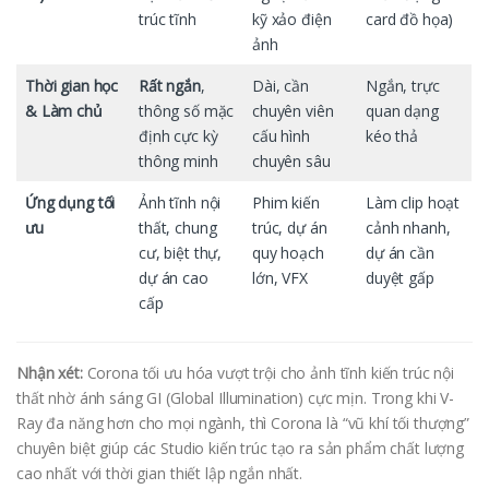
trúc tĩnh
kỹ xảo điện
card đồ họa)
ảnh
Thời gian học
Rất ngắn
,
Dài, cần
Ngắn, trực
& Làm chủ
thông số mặc
chuyên viên
quan dạng
định cực kỳ
cấu hình
kéo thả
thông minh
chuyên sâu
Ứng dụng tối
Ảnh tĩnh nội
Phim kiến
Làm clip hoạt
ưu
thất, chung
trúc, dự án
cảnh nhanh,
cư, biệt thự,
quy hoạch
dự án cần
dự án cao
lớn, VFX
duyệt gấp
cấp
Nhận xét:
Corona tối ưu hóa vượt trội cho ảnh tĩnh kiến trúc nội
thất nhờ ánh sáng GI (Global Illumination) cực mịn. Trong khi V-
Ray đa năng hơn cho mọi ngành, thì Corona là “vũ khí tối thượng”
chuyên biệt giúp các Studio kiến trúc tạo ra sản phẩm chất lượng
cao nhất với thời gian thiết lập ngắn nhất.