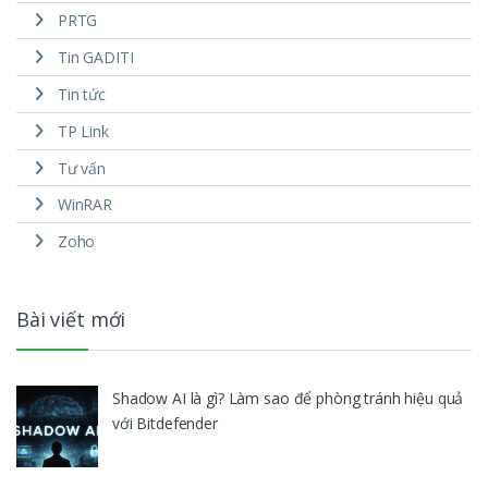
PRTG
Tin GADITI
Tin tức
TP Link
Tư vấn
WinRAR
Zoho
Bài viết mới
Shadow AI là gì? Làm sao để phòng tránh hiệu quả
với Bitdefender