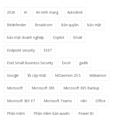
2026
AI
An ninh mạng
Autodesk
Bitdefender
Broadcom
Bản quyền
bảo mật
bảo mật doanh nghiệp
Copilot
Email
Endpoint security
ESET
Eset Small Business Security
Excel
gaditi
Google
lỗi cập nhật
MDaemon 25.5
Mdeamon
Microsoft
Microsoft 365
Microsoft 365 Backup
Microsoft 365 E7
Microsoft Teams
n8n
Office
Phần mềm
Phần mềm bản quyền
Power BI