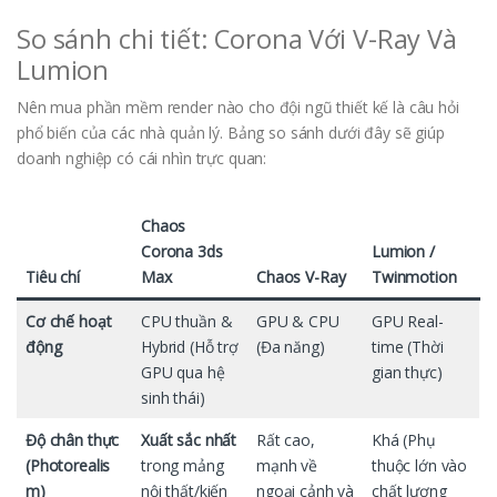
So sánh chi tiết: Corona Với V-Ray Và
Lumion
Nên mua phần mềm render nào cho đội ngũ thiết kế là câu hỏi
phổ biến của các nhà quản lý. Bảng so sánh dưới đây sẽ giúp
doanh nghiệp có cái nhìn trực quan:
Chaos
Corona 3ds
Lumion /
Tiêu chí
Max
Chaos V-Ray
Twinmotion
Cơ chế hoạt
CPU thuần &
GPU & CPU
GPU Real-
động
Hybrid (Hỗ trợ
(Đa năng)
time (Thời
GPU qua hệ
gian thực)
sinh thái)
Độ chân thực
Xuất sắc nhất
Rất cao,
Khá (Phụ
(Photorealis
trong mảng
mạnh về
thuộc lớn vào
m)
nội thất/kiến
ngoại cảnh và
chất lượng