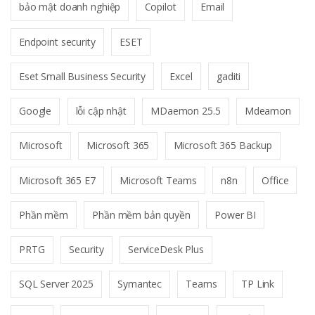
bảo mật doanh nghiệp
Copilot
Email
Endpoint security
ESET
Eset Small Business Security
Excel
gaditi
Google
lỗi cập nhật
MDaemon 25.5
Mdeamon
Microsoft
Microsoft 365
Microsoft 365 Backup
Microsoft 365 E7
Microsoft Teams
n8n
Office
Phần mềm
Phần mềm bản quyền
Power BI
PRTG
Security
ServiceDesk Plus
SQL Server 2025
Symantec
Teams
TP Link