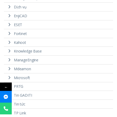
Dịch vụ
EnjiCAD
ESET
Fortinet
Kahoot
Knowledge Base
ManageEngine
Mdeamon
Microsoft
PRTG
←
Tin GADITI
Tin tức
TP Link