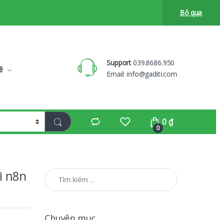
Bỏ qua
Support
039.8686.950
ệ
Email:
info@gaditi.com
0
₫
0
i n8n
Tìm kiếm cho:
Chuyên mục