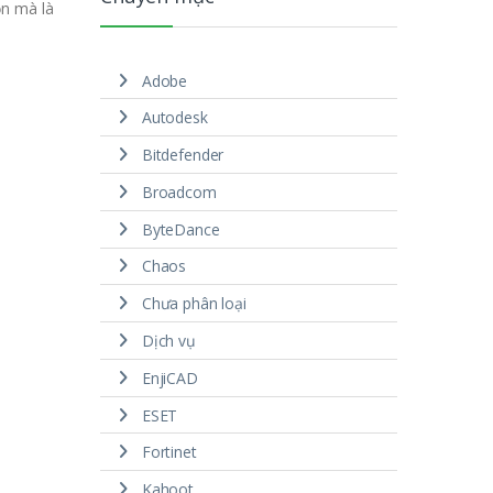
ọn mà là
Adobe
Autodesk
Bitdefender
Broadcom
ByteDance
Chaos
Chưa phân loại
Dịch vụ
EnjiCAD
ESET
Fortinet
Kahoot