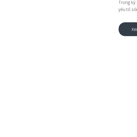
Trong kỷ 
yếu tố số
Xe