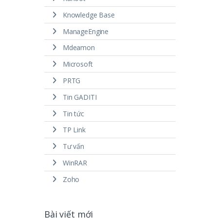
Knowledge Base
ManageEngine
Mdeamon
Microsoft
PRTG
Tin GADITI
Tin tức
TP Link
Tư vấn
WinRAR
Zoho
Bài viết mới