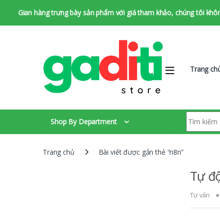
Gian hàng trưng bày sản phẩm với giá tham khảo, chúng tôi không 
Bỏ qua để chuyển hướng
Bỏ qua nội dung
Trang ch
Tìm kiếm:
Shop By Department
Trang chủ
Bài viết được gắn thẻ “n8n”
Tự độ
Tư vấn