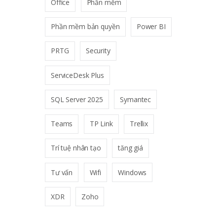
Office
Phần mềm
Phần mềm bản quyền
Power BI
PRTG
Security
ServiceDesk Plus
SQL Server 2025
Symantec
Teams
TP Link
Trellix
Trí tuệ nhân tạo
tăng giá
Tư vấn
Wifi
Windows
XDR
Zoho