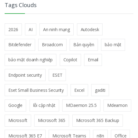
Tags Clouds
2026
AI
An ninh mạng
Autodesk
Bitdefender
Broadcom
Bản quyền
bảo mật
bảo mật doanh nghiệp
Copilot
Email
Endpoint security
ESET
Eset Small Business Security
Excel
gaditi
Google
lỗi cập nhật
MDaemon 25.5
Mdeamon
Microsoft
Microsoft 365
Microsoft 365 Backup
Microsoft 365 E7
Microsoft Teams
n8n
Office