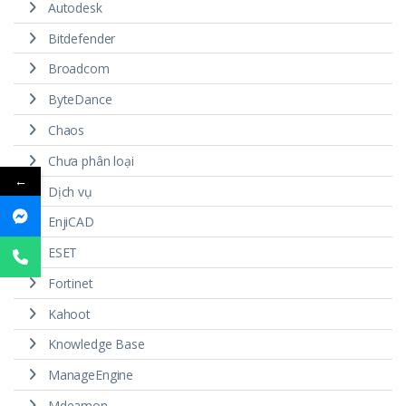
Autodesk
Bitdefender
Broadcom
ByteDance
Chaos
Chưa phân loại
←
Dịch vụ
EnjiCAD
ESET
Fortinet
Kahoot
Knowledge Base
ManageEngine
Mdeamon