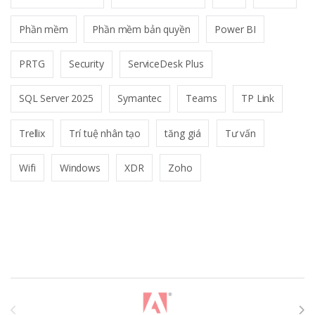
Phần mềm
Phần mềm bản quyền
Power BI
PRTG
Security
ServiceDesk Plus
SQL Server 2025
Symantec
Teams
TP Link
Trellix
Trí tuệ nhân tạo
tăng giá
Tư vấn
Wifi
Windows
XDR
Zoho
T