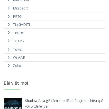
Microsoft
PRTG
Tin GADITI
Tin tức
TP Link
Tư vấn
WinRAR
Zoho
Bài viết mới
Shadow AI là gì? Làm sao để phòng tránh hiệu quả
với Bitdefender