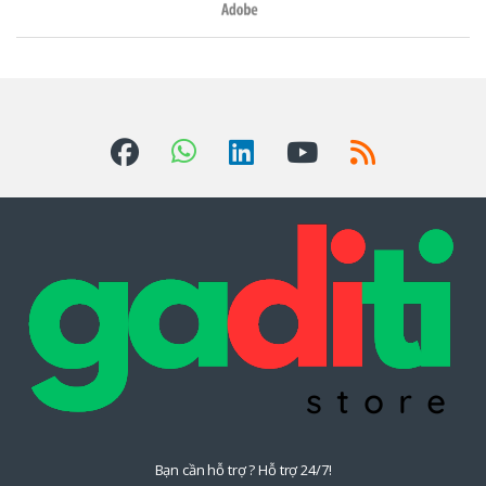
h
ư
ơ
n
g
H
i
ệ
u
Đ
u
Bạn cần hỗ trợ ? Hỗ trợ 24/7!
Q