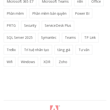
Microsoft 365 E7
Microsoft Teams
n8n
Office
Phần mềm
Phần mềm bản quyền
Power BI
PRTG
Security
ServiceDesk Plus
SQL Server 2025
Symantec
Teams
TP Link
Trellix
Trí tuệ nhân tạo
tăng giá
Tư vấn
Wifi
Windows
XDR
Zoho
T