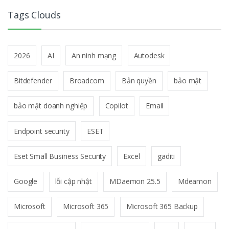
Tags Clouds
2026
AI
An ninh mạng
Autodesk
Bitdefender
Broadcom
Bản quyền
bảo mật
bảo mật doanh nghiệp
Copilot
Email
Endpoint security
ESET
Eset Small Business Security
Excel
gaditi
Google
lỗi cập nhật
MDaemon 25.5
Mdeamon
Microsoft
Microsoft 365
Microsoft 365 Backup