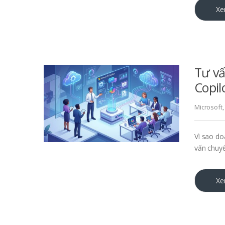
Xe
Tư vấ
Copil
Microsoft
Vì sao do
vấn chuyể
Xe