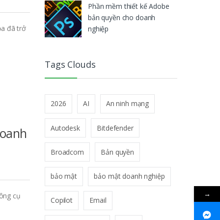
Phần mềm thiết kế Adobe
bản quyền cho doanh
ọa đã trở
nghiệp
Tags Clouds
2026
AI
An ninh mạng
Autodesk
Bitdefender
doanh
Broadcom
Bản quyền
bảo mật
bảo mật doanh nghiệp
→
công cụ
Copilot
Email