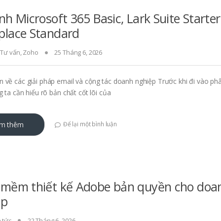
nh Microsoft 365 Basic, Lark Suite Starter
place Standard
,
Tư vấn
,
Zoho
25 Tháng 6, 2026
 về các giải pháp email và cộng tác doanh nghiệp Trước khi đi vào phân
g ta cần hiểu rõ bản chất cốt lõi của
m thêm
Để lại một bình luận
 mềm thiết kế Adobe bản quyền cho doa
ệp
n tức
22 Tháng 6, 2026