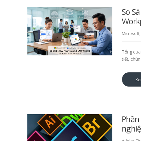
So Sá
Work
Microsoft
Tổng quan
tiết, chún
Xe
Phần
nghi
Adobe
,
Ti