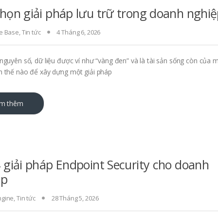
họn giải pháp lưu trữ trong doanh nghiệ
e Base
,
Tin tức
4 Tháng 6, 2026
nguyên số, dữ liệu được ví như “vàng đen” và là tài sản sống còn của m
 thế nào để xây dựng một giải pháp
m thêm
 giải pháp Endpoint Security cho doanh
ệp
gine
,
Tin tức
28 Tháng 5, 2026