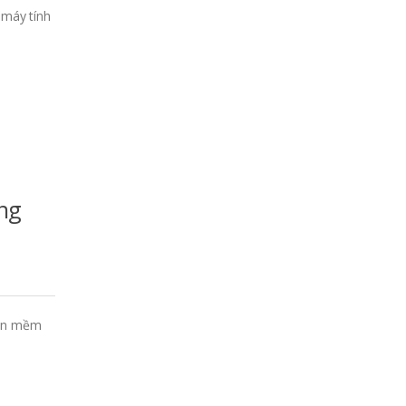
 máy tính
ụng
hần mềm