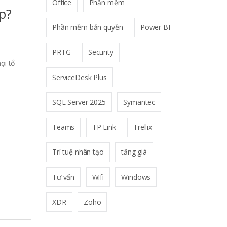
Office
Phần mềm
p?
Phần mềm bản quyền
Power BI
PRTG
Security
ọi tổ
ServiceDesk Plus
SQL Server 2025
Symantec
Teams
TP Link
Trellix
Trí tuệ nhân tạo
tăng giá
Tư vấn
Wifi
Windows
XDR
Zoho