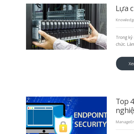
Lựa c
Knowledg
Trong kỷ 
chức. Làm
Xe
Top 4
nghi
ManageEn