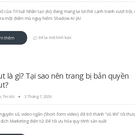
ổ của Trí tuệ Nhân tạo (AI) đang mang lại lợi thế cạnh tranh vượt trội,
ra một điểm mù nguy hiểm: Shadow AI (AI
m thêm
Để lại một bình luận
t là gì? Tại sao nên trang bị bản quyền
ut?
e
,
Tin tức
3 Tháng 7, 2026
nguyên số, video ngắn (Short-form video) đã trở thành “vũ khí” tối thư
 dịch Marketing điện tử. Để tối ưu hóa quy trình sản xuất