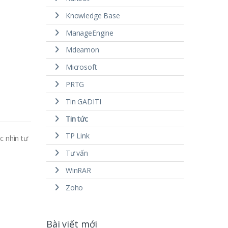
Knowledge Base
ManageEngine
Mdeamon
Microsoft
PRTG
Tin GADITI
Tin tức
TP Link
c nhìn tư
Tư vấn
WinRAR
Zoho
Bài viết mới