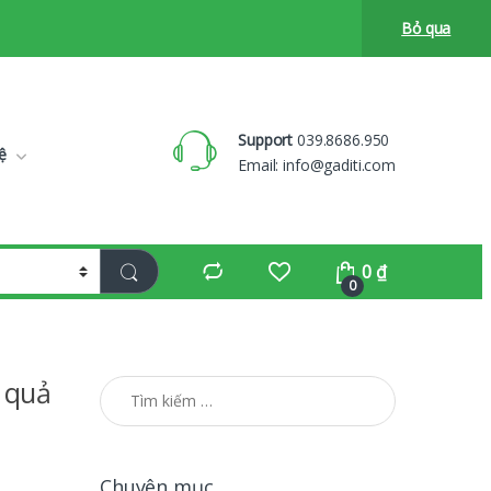
Bỏ qua
Support
039.8686.950
ệ
Email:
info@gaditi.com
0
₫
0
 quả
Tìm kiếm cho:
Chuyên mục