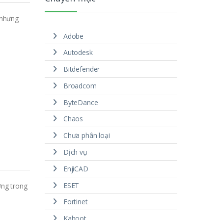
 nhưng
Adobe
Autodesk
Bitdefender
Broadcom
ByteDance
Chaos
Chưa phân loại
Dịch vụ
EnjiCAD
ESET
ợng trong
Fortinet
Kahoot