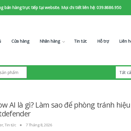
bán hàng trực tiếp tại website. Mọi chi tiết liên hệ: 039.8686.950
ủ
Cửa hàng
Nhãn hàng
Tin tức
Hỗ trợ
Liên h
w AI là gì? Làm sao để phòng tránh hiệu
itdefender
er
,
Tin tức
7 Tháng 8, 2026