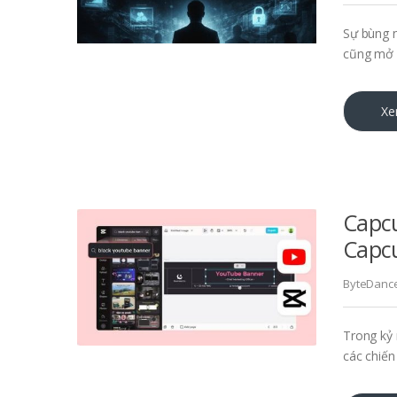
Sự bùng n
cũng mở 
Xe
Capcu
Capc
ByteDanc
Trong kỷ 
các chiến