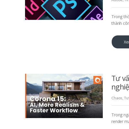
Trong thờ
thành cô
Xe
Tư v
nghi
Chaos
,
Tư
Trong ngà
render m