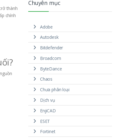
Chuyên mục
trở thành
ấp chính
Adobe
Autodesk
Bitdefender
Broadcom
uối?
ByteDance
 nguồn
Chaos
Chưa phân loại
Dịch vụ
EnjiCAD
ESET
Fortinet