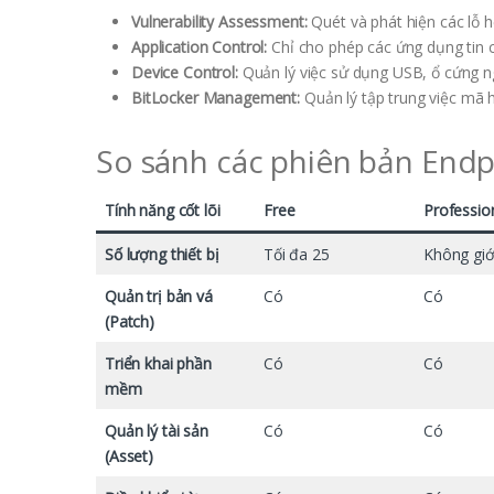
Vulnerability Assessment:
Quét và phát hiện các lỗ h
Application Control:
Chỉ cho phép các ứng dụng tin
Device Control:
Quản lý việc sử dụng USB, ổ cứng ngoà
BitLocker Management:
Quản lý tập trung việc mã h
So sánh các phiên bản Endp
Tính năng cốt lõi
Free
Professio
Số lượng thiết bị
Tối đa 25
Không giớ
Quản trị bản vá
Có
Có
(Patch)
Triển khai phần
Có
Có
mềm
Quản lý tài sản
Có
Có
(Asset)