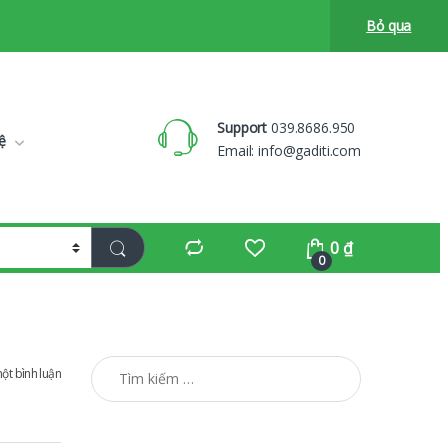
Bỏ qua
Support
039.8686.950
ệ
Email:
info@gaditi.com
0
₫
0
Tìm kiếm cho:
một bình luận