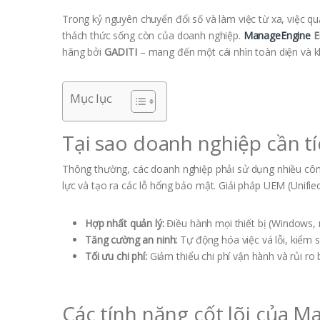
Trong kỷ nguyên chuyển đổi số và làm việc từ xa, việc quả
thách thức sống còn của doanh nghiệp.
ManageEngine
E
hãng bởi
GADITI
– mang đến một cái nhìn toàn diện và k
Mục lục
Tại sao doanh nghiệp cần t
Thông thường, các doanh nghiệp phải sử dụng nhiều công 
lực và tạo ra các lỗ hổng bảo mật. Giải pháp UEM (Unif
Hợp nhất quản lý:
Điều hành mọi thiết bị (Windows, 
Tăng cường an ninh:
Tự động hóa việc vá lỗi, kiểm s
Tối ưu chi phí:
Giảm thiểu chi phí vận hành và rủi ro
Các tính năng cốt lõi của 