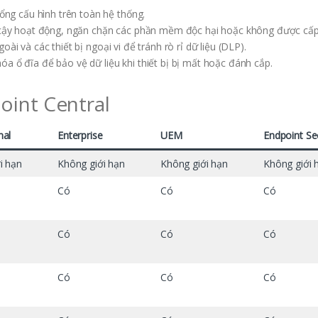
ổng cấu hình trên toàn hệ thống.
 cậy hoạt động, ngăn chặn các phần mềm độc hại hoặc không được cấp
i và các thiết bị ngoại vi để tránh rò rỉ dữ liệu (DLP).
óa ổ đĩa để bảo vệ dữ liệu khi thiết bị bị mất hoặc đánh cắp.
oint Central
nal
Enterprise
UEM
Endpoint Se
i hạn
Không giới hạn
Không giới hạn
Không giới 
Có
Có
Có
Có
Có
Có
Có
Có
Có