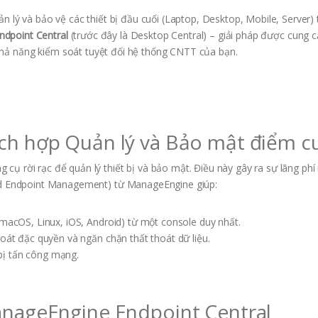
n lý và bảo vệ các thiết bị đầu cuối (Laptop, Desktop, Mobile, Server) 
ndpoint Central
(trước đây là Desktop Central) – giải pháp được cung c
hả năng kiểm soát tuyệt đối hệ thống CNTT của bạn.
ích hợp Quản lý và Bảo mật điểm c
cụ rời rạc để quản lý thiết bị và bảo mật. Điều này gây ra sự lãng phí
ied Endpoint Management) từ ManageEngine giúp:
macOS, Linux, iOS, Android) từ một console duy nhất.
oát đặc quyền và ngăn chặn thất thoát dữ liệu.
 bị tấn công mạng.
ManageEngine Endpoint Central