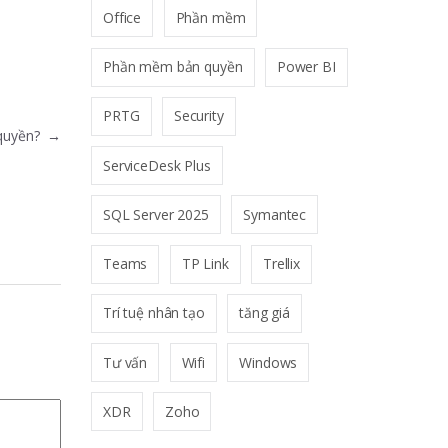
Office
Phần mềm
Phần mềm bản quyền
Power BI
PRTG
Security
 quyền?
→
ServiceDesk Plus
SQL Server 2025
Symantec
Teams
TP Link
Trellix
Trí tuệ nhân tạo
tăng giá
Tư vấn
Wifi
Windows
XDR
Zoho