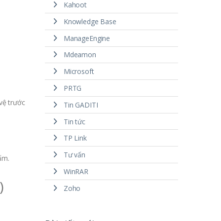
Kahoot
Knowledge Base
ManageEngine
Mdeamon
Microsoft
PRTG
vệ trước
Tin GADITI
Tin tức
TP Link
Tư vấn
ấm.
WinRAR
)
Zoho