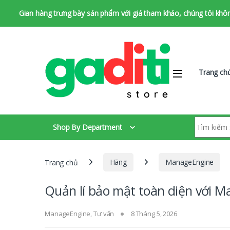
Gian hàng trưng bày sản phẩm với giá tham khảo, chúng tôi không 
Bỏ qua để chuyển hướng
Bỏ qua nội dung
Trang ch
Tìm kiếm:
Shop By Department
Trang chủ
Hãng
ManageEngine
Quản lí bảo mật toàn diện với 
ManageEngine
,
Tư vấn
8 Tháng 5, 2026