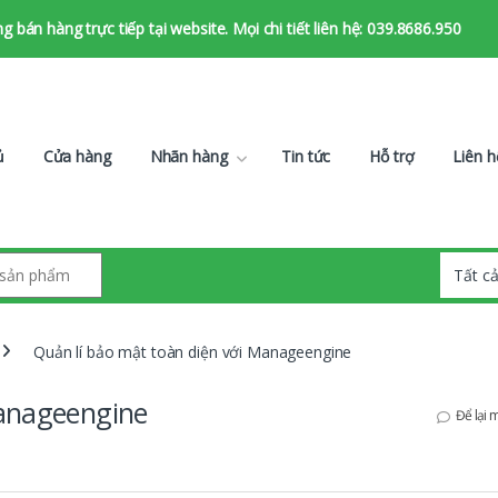
bán hàng trực tiếp tại website. Mọi chi tiết liên hệ: 039.8686.950
ủ
Cửa hàng
Nhãn hàng
Tin tức
Hỗ trợ
Liên h
Quản lí bảo mật toàn diện với Manageengine
Manageengine
Để lại 