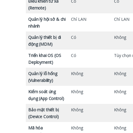
Điều khiển từ xa
Có
Có
(Remote)
Quản lý hội sở & chi
Chỉ LAN
Chỉ LAN
nhánh
Quản lý thiết bị di
Có
Không
động (MDM)
Triển khai OS (OS
Có
Tùy chọn
Deployment)
Quản lý lỗ hổng
Không
Không
(Vulnerability)
Kiểm soát ứng
Không
Không
dụng (App Control)
Bảo mật thiết bị
Không
Không
(Device Control)
Mã hóa
Không
Không