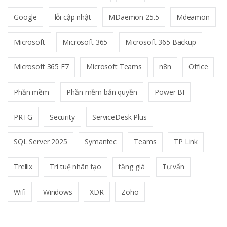
Google
lỗi cập nhật
MDaemon 25.5
Mdeamon
Microsoft
Microsoft 365
Microsoft 365 Backup
Microsoft 365 E7
Microsoft Teams
n8n
Office
Phần mềm
Phần mềm bản quyền
Power BI
PRTG
Security
ServiceDesk Plus
SQL Server 2025
Symantec
Teams
TP Link
Trellix
Trí tuệ nhân tạo
tăng giá
Tư vấn
Wifi
Windows
XDR
Zoho