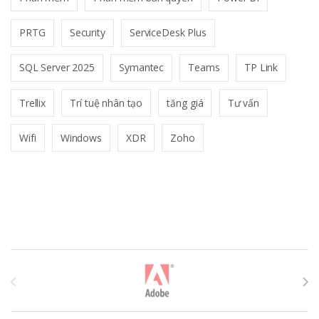
PRTG
Security
ServiceDesk Plus
SQL Server 2025
Symantec
Teams
TP Link
Trellix
Trí tuệ nhân tạo
tăng giá
Tư vấn
Wifi
Windows
XDR
Zoho
T
h