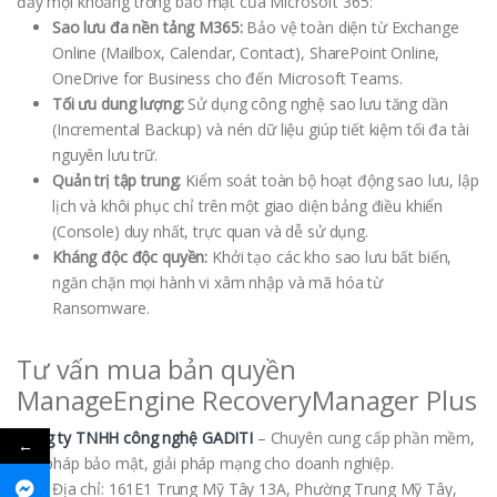
đầy mọi khoảng trống bảo mật của Microsoft 365:
Sao lưu đa nền tảng M365:
Bảo vệ toàn diện từ Exchange
Online (Mailbox, Calendar, Contact), SharePoint Online,
OneDrive for Business cho đến Microsoft Teams.
Tối ưu dung lượng:
Sử dụng công nghệ sao lưu tăng dần
(Incremental Backup) và nén dữ liệu giúp tiết kiệm tối đa tài
nguyên lưu trữ.
Quản trị tập trung:
Kiểm soát toàn bộ hoạt động sao lưu, lập
lịch và khôi phục chỉ trên một giao diện bảng điều khiển
(Console) duy nhất, trực quan và dễ sử dụng.
Kháng độc độc quyền:
Khởi tạo các kho sao lưu bất biến,
ngăn chặn mọi hành vi xâm nhập và mã hóa từ
Ransomware.
Tư vấn mua bản quyền
ManageEngine RecoveryManager Plus
Công ty TNHH công nghệ GADITI
– Chuyên cung cấp phần mềm,
←
giải pháp bảo mật, giải pháp mạng cho doanh nghiệp.
Địa chỉ: 161E1 Trung Mỹ Tây 13A, Phường Trung Mỹ Tây,