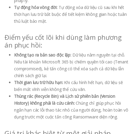
pháp lý.
Tự động hóa vòng đời:
Tự động xóa dữ liệu cũ sau khi hết
thời hạn lưu trữ bắt buộc để tiết kiệm không gian hoặc tuân
thủ luật bảo mật.
Điểm yếu cốt lõi khi dùng làm phương
án phục hồi:
Không tạo ra bản sao độc lập:
Dữ liệu nằm nguyên tại chỗ.
Nếu tài khoản Microsoft 365 bị chiếm quyền tối cao (Tenant
compromised), kẻ tấn công có thể xóa sạch cả dữ liệu lẫn
chính sách giữ lại.
Thời gian lưu trữ hữu hạn:
Khi cấu hình hết hạn, dữ liệu sẽ
biến mất vĩnh viễn không thể cứu vãn.
Thùng rác (Recycle Bin) và Lịch sử phiên bản (Version
History) không phải là cứu cánh:
Chúng chỉ giúp phục hồi
ngắn hạn các lỗi thao tác nhỏ của người dùng, hoàn toàn vô
dụng trước một cuộc tấn công Ransomware diện rộng.
Giá trị khác biệt từ một giải pháp