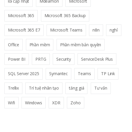
lỗi cập nhật
Mdeamon
Microsoft
Microsoft 365
Microsoft 365 Backup
Microsoft 365 E7
Microsoft Teams
n8n
nghỉ
Office
Phần mềm
Phần mềm bản quyền
Power BI
PRTG
Security
ServiceDesk Plus
SQL Server 2025
Symantec
Teams
TP Link
Trellix
Trí tuệ nhân tạo
tăng giá
Tư vấn
Wifi
Windows
XDR
Zoho