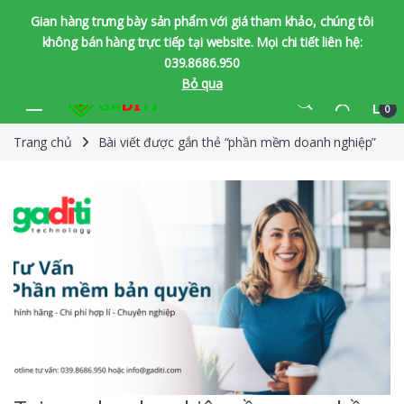
Gian hàng trưng bày sản phẩm với giá tham khảo, chúng tôi
không bán hàng trực tiếp tại website. Mọi chi tiết liên hệ:
039.8686.950
Bỏ qua
Bỏ qua để chuyển hướng
Bỏ qua nội dung
0
Trang chủ
Bài viết được gắn thẻ “phần mềm doanh nghiệp”