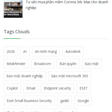
Tư vấn mua phần mềm Corona 3ds Max cho doanh
nghiệp
Tags Clouds
2026
AI
An ninh mạng
Autodesk
Bitdefender
Broadcom
Bản quyền
bảo mật
bảo mật doanh nghiệp
bảo mật microsoft 365
Copilot
Email
Endpoint security
ESET
Eset Small Business Security
gaditi
Google