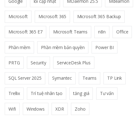
Google
lỗi cập nhật
MDaemon 25.5
Mdeamon
Microsoft
Microsoft 365
Microsoft 365 Backup
Microsoft 365 E7
Microsoft Teams
n8n
Office
Phần mềm
Phần mềm bản quyền
Power BI
PRTG
Security
ServiceDesk Plus
SQL Server 2025
Symantec
Teams
TP Link
Trellix
Trí tuệ nhân tạo
tăng giá
Tư vấn
Wifi
Windows
XDR
Zoho