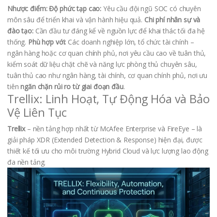
Nhược điểm:
Độ phức tạp cao:
Yêu cầu đội ngũ SOC có chuyên
môn sâu để triển khai và vận hành hiệu quả.
Chi phí nhân sự và
đào tạo:
Cần đầu tư đáng kể về nguồn lực để khai thác tối đa hệ
thống.
Phù hợp với:
Các doanh nghiệp lớn, tổ chức tài chính –
ngân hàng hoặc cơ quan chính phủ, nơi yêu cầu cao về tuân thủ,
kiểm soát dữ liệu chặt chẽ và năng lực phòng thủ chuyên sâu,
tuân thủ cao như ngân hàng, tài chính, cơ quan chính phủ, nơi ưu
tiên
ngăn chặn rủi ro từ giai đoạn đầu
.
Trellix: Linh Hoạt, Tự Động Hóa và Bảo
Vệ Liên Tục
Trellix
– nền tảng hợp nhất từ McAfee Enterprise và FireEye – là
giải pháp XDR (Extended Detection & Response) hiện đại, được
thiết kế tối ưu cho môi trường Hybrid Cloud và lực lượng lao động
đa nền tảng.