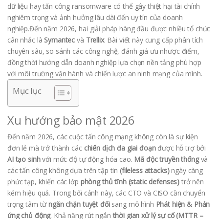
dữ liệu hay tấn công ransomware có thể gây thiệt hại tài chính
nghiêm trọng và ảnh hưởng lâu dài đến uy tín của doanh
nghiệp.Đến năm 2026, hai giải pháp hàng đầu được nhiều tổ chức
cân nhắc là
Symantec
và
Trellix
. Bài viết này cung cấp phân tích
chuyên sâu, so sánh các công nghệ, đánh giá ưu nhược điểm,
đồng thời hướng dẫn doanh nghiệp lựa chọn nền tảng phù hợp
với môi trường vận hành và chiến lược an ninh mạng của mình.
Mục lục
Xu hướng bảo mật 2026
Đến năm 2026, các cuộc tấn công mạng không còn là sự kiện
đơn lẻ mà trở thành các
chiến dịch đa giai đoạn
được hỗ trợ bởi
AI tạo sinh
với mức độ tự động hóa cao.
Mã độc truyền thống
và
các tấn công không dựa trên tập tin
(fileless attacks)
ngày càng
phức tạp, khiến các lớp
phòng thủ tĩnh (static defenses)
trở nên
kém hiệu quả. Trong bối cảnh này, các CTO và CISO cần chuyển
trọng tâm từ
ngăn chặn tuyệt đối
sang mô hình
Phát hiện & Phản
ứng chủ động
. Khả năng rút ngắn
thời gian xử lý sự cố (MTTR –