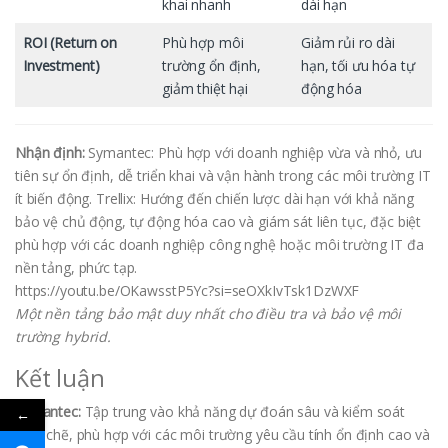
khai nhanh
dài hạn
ROI (Return on
Phù hợp môi
Giảm rủi ro dài
Investment)
trường ổn định,
hạn, tối ưu hóa tự
giảm thiệt hại
động hóa
Nhận định:
Symantec: Phù hợp với doanh nghiệp vừa và nhỏ, ưu
tiên sự ổn định, dễ triển khai và vận hành trong các môi trường IT
ít biến động. Trellix: Hướng đến chiến lược dài hạn với khả năng
bảo vệ chủ động, tự động hóa cao và giám sát liên tục, đặc biệt
phù hợp với các doanh nghiệp công nghệ hoặc môi trường IT đa
nền tảng, phức tạp.
https://youtu.be/OKawsstP5Yc?si=seOXkIvTsk1DzWXF
Một nền tảng bảo mật duy nhất cho điều tra và bảo vệ môi
trường hybrid.
Kết luận
Symantec:
Tập trung vào khả năng dự đoán sâu và kiểm soát
←
chặt chẽ, phù hợp với các môi trường yêu cầu tính ổn định cao và