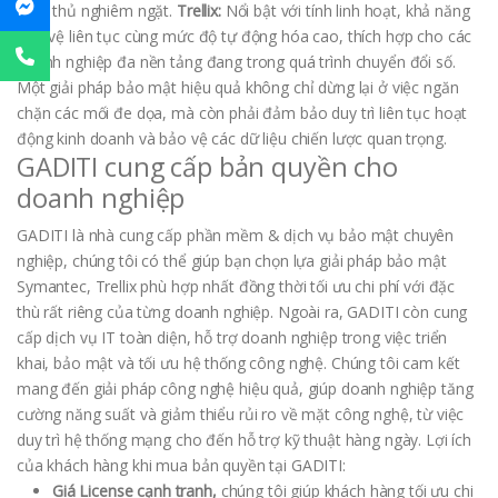
tuân thủ nghiêm ngặt.
Trellix:
Nổi bật với tính linh hoạt, khả năng
bảo vệ liên tục cùng mức độ tự động hóa cao, thích hợp cho các
doanh nghiệp đa nền tảng đang trong quá trình chuyển đổi số.
Một giải pháp bảo mật hiệu quả không chỉ dừng lại ở việc ngăn
chặn các mối đe dọa, mà còn phải đảm bảo duy trì liên tục hoạt
động kinh doanh và bảo vệ các dữ liệu chiến lược quan trọng.
GADITI cung cấp bản quyền cho
doanh nghiệp
GADITI là nhà cung cấp phần mềm & dịch vụ bảo mật chuyên
nghiệp, chúng tôi có thể giúp bạn chọn lựa giải pháp bảo mật
Symantec, Trellix phù hợp nhất đồng thời tối ưu chi phí với đặc
thù rất riêng của từng doanh nghiệp. Ngoài ra, GADITI còn cung
cấp dịch vụ IT toàn diện, hỗ trợ doanh nghiệp trong việc triển
khai, bảo mật và tối ưu hệ thống công nghệ. Chúng tôi cam kết
mang đến giải pháp công nghệ hiệu quả, giúp doanh nghiệp tăng
cường năng suất và giảm thiểu rủi ro về mặt công nghệ, từ việc
duy trì hệ thống mạng cho đến hỗ trợ kỹ thuật hàng ngày. Lợi ích
của khách hàng khi mua bản quyền tại GADITI:
Giá License cạnh tranh,
chúng tôi giúp khách hàng tối ưu chi