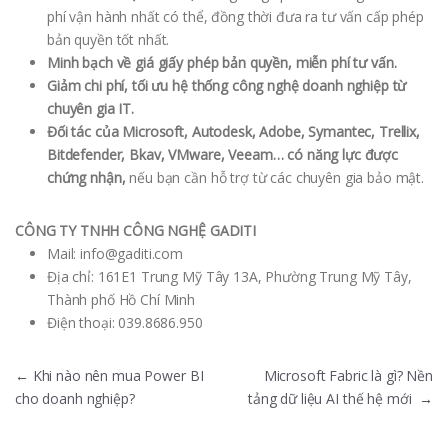
phí vận hành nhất có thể, đồng thời đưa ra tư vấn cấp phép
bản quyền tốt nhất.
Minh bạch về giá giấy phép bản quyền, miễn phí tư vấn.
Giảm chi phí, tối ưu hệ thống công nghệ doanh nghiệp từ
chuyên gia IT.
Đối tác của Microsoft, Autodesk, Adobe, Symantec, Trellix,
Bitdefender, Bkav, VMware, Veeam… có năng lực được
chứng nhận,
nếu bạn cần hỗ trợ từ các chuyên gia bảo mật.
CÔNG TY TNHH CÔNG NGHỆ GADITI
Mail:
info@gaditi.com
Địa chỉ: 161E1 Trung Mỹ Tây 13A, Phường Trung Mỹ Tây,
Thành phố Hồ Chí Minh
Điện thoại: 039.8686.950
Điều hướng bài viết
←
Khi nào nên mua Power BI
Microsoft Fabric là gì? Nền
cho doanh nghiệp?
tảng dữ liệu AI thế hệ mới
→