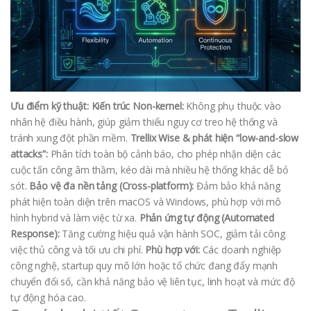
Ưu điểm kỹ thuật:
Kiến trúc Non-kernel:
Không phụ thuộc vào
nhân hệ điều hành, giúp giảm thiểu nguy cơ treo hệ thống và
tránh xung đột phần mềm.
Trellix Wise & phát hiện “low-and-slow
attacks”:
Phân tích toàn bộ cảnh báo, cho phép nhận diện các
cuộc tấn công âm thầm, kéo dài mà nhiều hệ thống khác dễ bỏ
sót.
Bảo vệ đa nền tảng (Cross-platform):
Đảm bảo khả năng
phát hiện toàn diện trên macOS và Windows, phù hợp với mô
hình hybrid và làm việc từ xa.
Phản ứng tự động (Automated
Response):
Tăng cường hiệu quả vận hành SOC, giảm tải công
việc thủ công và tối ưu chi phí.
Phù hợp với:
Các doanh nghiệp
công nghệ, startup quy mô lớn hoặc tổ chức đang đẩy mạnh
chuyển đổi số, cần khả năng bảo vệ liên tục, linh hoạt và mức độ
tự động hóa cao.