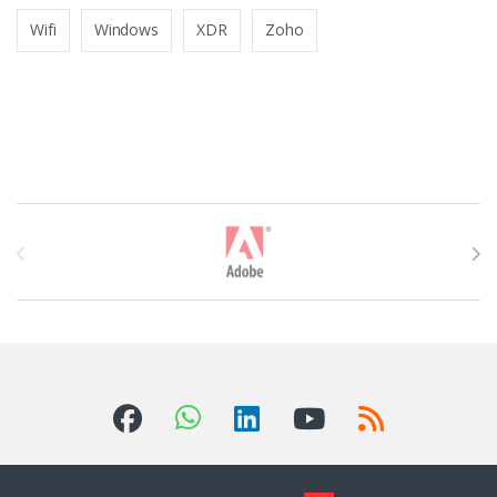
Wifi
Windows
XDR
Zoho
T
h
ư
ơ
n
g
H