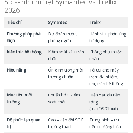
So sánh chi tiết Symantec vs Trellix
2026
Tiêu chí
Symantec
Trellix
Phương pháp phát
Dự đoán trước,
Hành vi + phản ứng
hiện
phòng ngừa
tự động
Kiến trúc hệ thống
Kiểm soát sâu trên
Không phụ thuộc
nhân
nhân
Hiệu năng
Ổn định trong môi
Tối ưu cho máy
trường chuẩn
trạm đa nhiệm,
nhẹ trên hệ thống
Mục tiêu môi
Chuẩn hóa, kiểm
Hiện đại, đa nền
trường
soát chặt
tảng
(macOS/Cloud)
Độ phức tạp quản
Cao – cần đội SOC
Trung bình – ưu
trị
trưởng thành
tiên tự động hóa