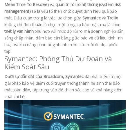
Mean Time To Resolve)
và
quản trị rủi ro hệ thống (system risk
management)
sẽ là yếu tố then chốt quyết định hiệu quả bảo
mật. Điều quan trọng là việc lựa chọn giữa
Symantec
và
Trellix
không chỉ đơn thuần là chọn một công cụ bảo mật, mà là chọn
triết lý vận hành
phù hợp với mức độ rủi ro mà doanh nghiệp sẵn
sàng chấp nhận, đảm bảo cân bằng giữa bảo vệ dữ liệu, tính linh
hoạt và khả năng phản ứng nhanh trước các mối đe dọa phức
tạp.
Symantec: Phòng Thủ Dự Đoán và
Kiểm Soát Sâu
Dưới sự dẫn dắt của Broadcom, Symantec
đã phát triển từ một
giải pháp bảo vệ điểm cuối truyền thống thành hệ sinh thái bảo
mật toàn diện, tập trung vào độ chính xác cao và khả năng kiểm
soát chi tiết.