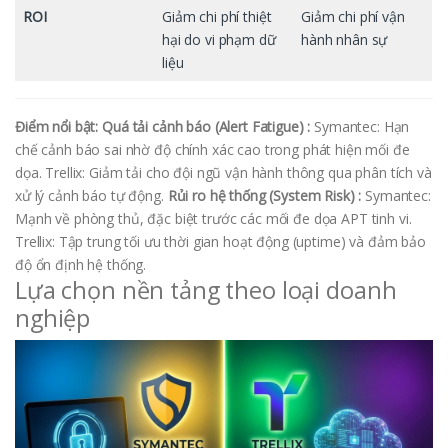
ROI
Giảm chi phí thiệt
Giảm chi phí vận
hại do vi phạm dữ
hành nhân sự
liệu
Điểm nổi bật:
Quá tải cảnh báo (Alert Fatigue) :
Symantec: Hạn
chế cảnh báo sai nhờ độ chính xác cao trong phát hiện mối đe
dọa. Trellix: Giảm tải cho đội ngũ vận hành thông qua phân tích và
xử lý cảnh báo tự động.
Rủi ro hệ thống (System Risk) :
Symantec:
Mạnh về phòng thủ, đặc biệt trước các mối đe dọa APT tinh vi.
Trellix: Tập trung tối ưu thời gian hoạt động (uptime) và đảm bảo
độ ổn định hệ thống.
Lựa chọn nền tảng theo loại doanh
nghiệp