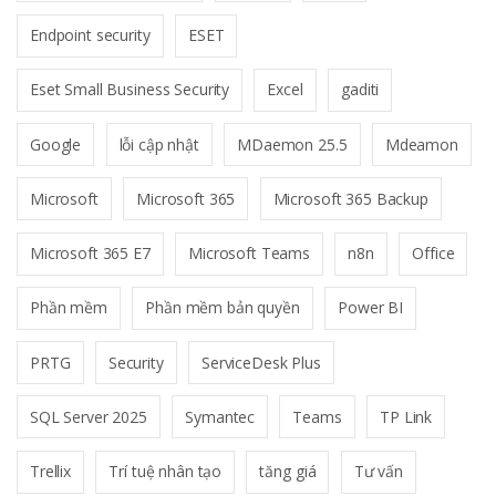
Endpoint security
ESET
Eset Small Business Security
Excel
gaditi
Google
lỗi cập nhật
MDaemon 25.5
Mdeamon
Microsoft
Microsoft 365
Microsoft 365 Backup
Microsoft 365 E7
Microsoft Teams
n8n
Office
Phần mềm
Phần mềm bản quyền
Power BI
PRTG
Security
ServiceDesk Plus
SQL Server 2025
Symantec
Teams
TP Link
Trellix
Trí tuệ nhân tạo
tăng giá
Tư vấn