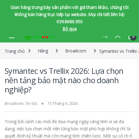
Gian hàng trưng bày sản phẩm với giá tham khảo, chúng tôi
không bán hàng trực tiếp tại website. Mọi chi tiết liên hệ:
039.8686.950
Bỏ qua
Bỏ qua để chuyển hướng
Bỏ qua nội dung
0
Trang chủ
Hãng
Broadcom
Symantec vs Trellix
Symantec vs Trellix 2026: Lựa chọn
nền tảng bảo mật nào cho doanh
nghiệp?
Broadcom
,
Tin tức
13 Tháng 4, 2026
Trong bối cảnh các mối đe dọa mạng ngày càng tinh vi và đa
dạng, việc lựa chọn một nền tảng bảo mật phù hợp không chỉ là
quyết định kỹ thuật mà còn mang tính chiến lược. Một sự cố rò rỉ