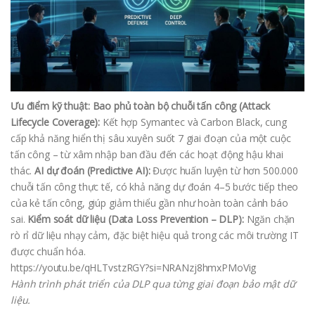
Ưu điểm kỹ thuật:
Bao phủ toàn bộ chuỗi tấn công (Attack
Lifecycle Coverage):
Kết hợp Symantec và Carbon Black, cung
cấp khả năng hiển thị sâu xuyên suốt 7 giai đoạn của một cuộc
tấn công – từ xâm nhập ban đầu đến các hoạt động hậu khai
thác.
AI dự đoán (Predictive AI):
Được huấn luyện từ hơn 500.000
chuỗi tấn công thực tế, có khả năng dự đoán 4–5 bước tiếp theo
của kẻ tấn công, giúp giảm thiểu gần như hoàn toàn cảnh báo
sai.
Kiểm soát dữ liệu (Data Loss Prevention – DLP):
Ngăn chặn
rò rỉ dữ liệu nhạy cảm, đặc biệt hiệu quả trong các môi trường IT
được chuẩn hóa.
https://youtu.be/qHLTvstzRGY?si=NRANzj8hmxPMoVig
Hành trình phát triển của DLP qua từng giai đoạn bảo mật dữ
liệu.