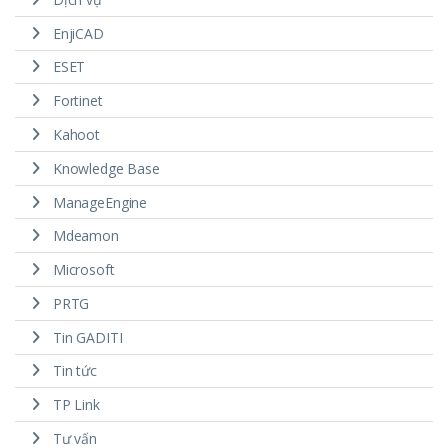
EnjiCAD
ESET
Fortinet
Kahoot
Knowledge Base
ManageEngine
Mdeamon
Microsoft
PRTG
Tin GADITI
Tin tức
TP Link
Tư vấn