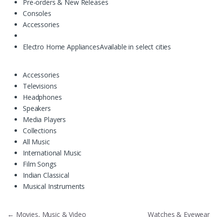
Pre-orders & New Releases
Consoles
Accessories
Electro Home Appliances
Available in select cities
Accessories
Televisions
Headphones
Speakers
Media Players
Collections
All Music
International Music
Film Songs
Indian Classical
Musical Instruments
Điều hướng bài viết
←
Movies, Music & Video
Watches & Eyewear