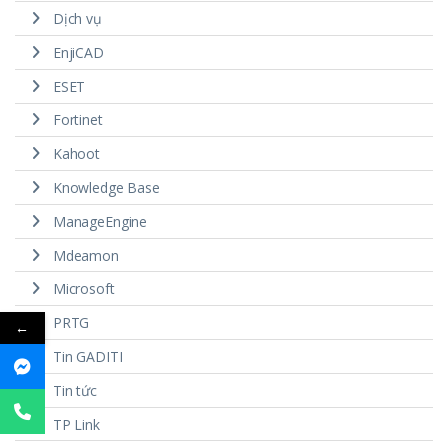
Dịch vụ
EnjiCAD
ESET
Fortinet
Kahoot
Knowledge Base
ManageEngine
Mdeamon
Microsoft
PRTG
←
Tin GADITI
Tin tức
TP Link