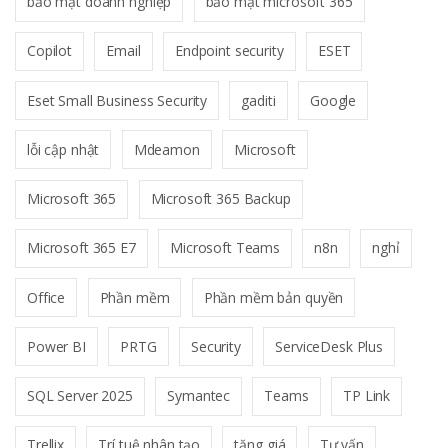
bảo mật doanh nghiệp
bảo mật microsoft 365
Copilot
Email
Endpoint security
ESET
Eset Small Business Security
gaditi
Google
lỗi cập nhật
Mdeamon
Microsoft
Microsoft 365
Microsoft 365 Backup
Microsoft 365 E7
Microsoft Teams
n8n
nghỉ
Office
Phần mềm
Phần mềm bản quyền
Power BI
PRTG
Security
ServiceDesk Plus
SQL Server 2025
Symantec
Teams
TP Link
Trellix
Trí tuệ nhân tạo
tăng giá
Tư vấn