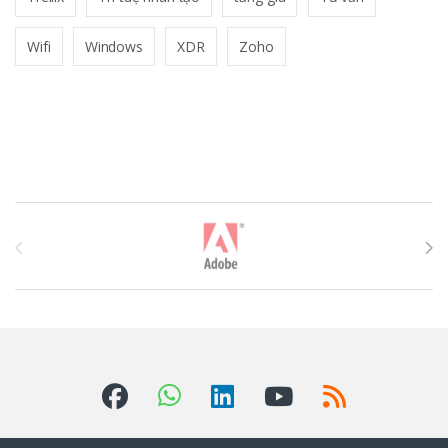
Wifi
Windows
XDR
Zoho
T
h
ư
ơ
n
g