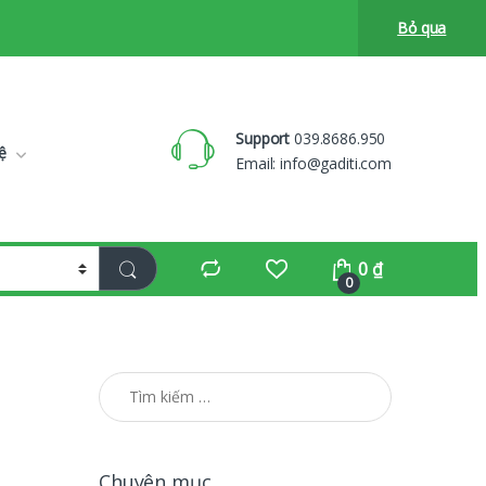
Bỏ qua
Support
039.8686.950
ệ
Email:
info@gaditi.com
0
₫
0
Tìm kiếm cho:
Chuyên mục