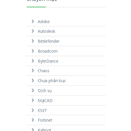
Adobe
Autodesk
Bitdefender
Broadcom
ByteDance
Chaos
Chưa phân loại
Dịch vụ
EnjiCAD
ESET
Fortinet
Kahoot