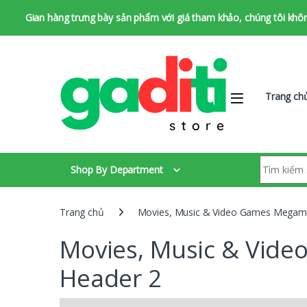
Gian hàng trưng bày sản phẩm với giá tham khảo, chúng tôi không 
Bỏ qua để chuyển hướng
Bỏ qua nội dung
Trang ch
Tìm kiếm:
Shop By Department
Trang chủ
Movies, Music & Video Games Megame
Movies, Music & Vid
Header 2