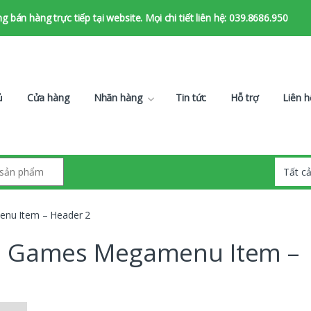
bán hàng trực tiếp tại website. Mọi chi tiết liên hệ: 039.8686.950
ủ
Cửa hàng
Nhãn hàng
Tin tức
Hỗ trợ
Liên h
nu Item – Header 2
eo Games Megamenu Item –