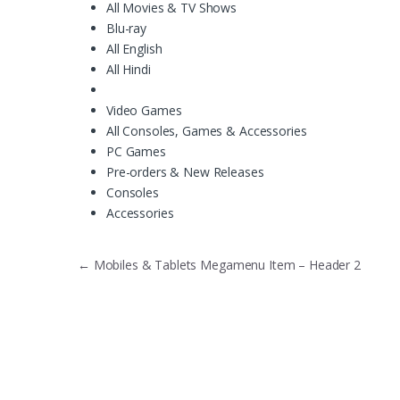
All Movies & TV Shows
Blu-ray
All English
All Hindi
Video Games
All Consoles, Games & Accessories
PC Games
Pre-orders & New Releases
Consoles
Accessories
Điều hướng bài viết
←
Mobiles & Tablets Megamenu Item – Header 2