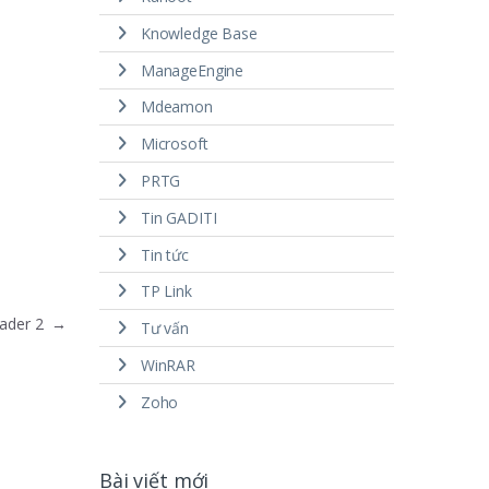
Knowledge Base
ManageEngine
Mdeamon
Microsoft
PRTG
Tin GADITI
Tin tức
TP Link
eader 2
→
Tư vấn
WinRAR
Zoho
Bài viết mới