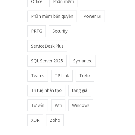
Office
Phần mềm
Phần mềm bản quyền
Power BI
PRTG
Security
ServiceDesk Plus
SQL Server 2025
Symantec
Teams
TP Link
Trellix
Trí tuệ nhân tạo
tăng giá
Tư vấn
Wifi
Windows
XDR
Zoho