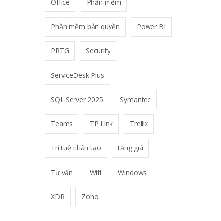
Office
Phần mềm
Phần mềm bản quyền
Power BI
PRTG
Security
ServiceDesk Plus
SQL Server 2025
Symantec
Teams
TP Link
Trellix
Trí tuệ nhân tạo
tăng giá
Tư vấn
Wifi
Windows
XDR
Zoho