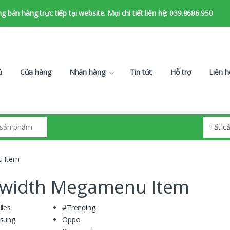
bán hàng trực tiếp tại website. Mọi chi tiết liên hệ: 039.8686.950
ủ
Cửa hàng
Nhãn hàng
Tin tức
Hỗ trợ
Liên h
u Item
llwidth Megamenu Item
les
#Trending
sung
Oppo