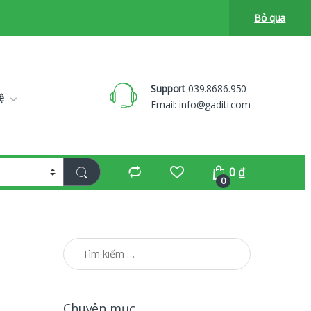
Bỏ qua
Support
039.8686.950
ệ
Email:
info@gaditi.com
0
₫
0
Tìm kiếm cho:
Chuyên mục