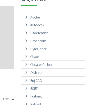
Adobe
Autodesk
Bitdefender
Broadcom
ByteDance
Chaos
Chưa phân loại
Dịch vụ
EnjiCAD
ESET
Fortinet
nu Item
→
Kahoot