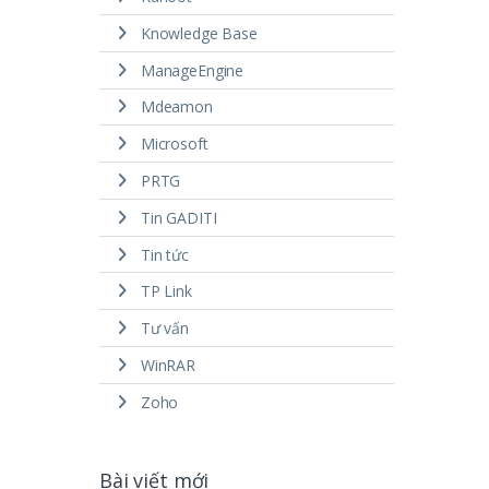
Knowledge Base
ManageEngine
Mdeamon
Microsoft
PRTG
Tin GADITI
Tin tức
TP Link
Tư vấn
WinRAR
Zoho
Bài viết mới