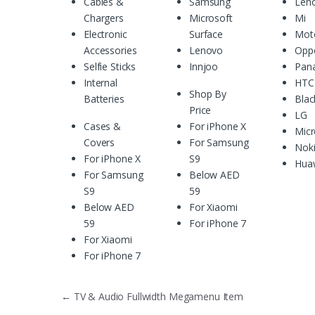
Cables &
Samsung
Len
Chargers
Microsoft
Mi
Electronic
Surface
Mot
Accessories
Lenovo
Opp
Selfie Sticks
Innjoo
Pan
Internal
HTC
Shop By
Batteries
Blac
Price
LG
Cases &
For iPhone X
Mic
Covers
For Samsung
Nok
For iPhone X
S9
Hua
For Samsung
Below AED
S9
59
Below AED
For Xiaomi
59
For iPhone 7
For Xiaomi
For iPhone 7
Điều hướng bài viết
←
TV & Audio Fullwidth Megamenu Item