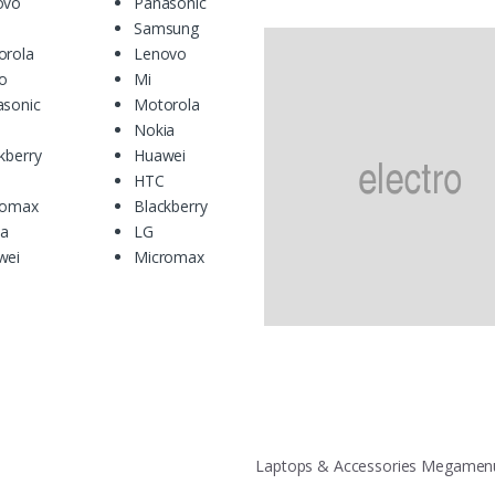
ovo
Panasonic
Samsung
orola
Lenovo
o
Mi
asonic
Motorola
Nokia
kberry
Huawei
HTC
romax
Blackberry
ia
LG
wei
Micromax
Laptops & Accessories Megame