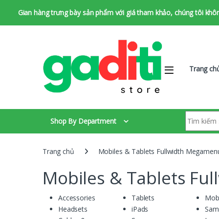
Gian hàng trưng bày sản phẩm với giá tham khảo, chúng tôi không 
Bỏ qua để chuyển hướng
Bỏ qua nội dung
Trang ch
Tìm kiếm:
Shop By Department
Trang chủ
Mobiles & Tablets Fullwidth Megamen
Mobiles & Tablets Fu
Accessories
Tablets
Mobi
Headsets
iPads
Sam