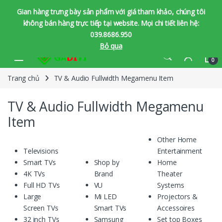
Gian hàng trưng bày sản phẩm với giá tham khảo, chúng tôi
không bán hàng trực tiếp tại website. Mọi chi tiết liên hệ:
039.8686.950
Bỏ qua
Bỏ qua để chuyển hướng
Bỏ qua nội dung
0
Trang chủ
TV & Audio Fullwidth Megamenu Item
TV & Audio Fullwidth Megamenu
Item
Other Home
Televisions
Entertainment
Smart TVs
Shop by
Home
4K TVs
Brand
Theater
Full HD TVs
VU
Systems
Large
Mi LED
Projectors &
Screen TVs
Smart TVs
Accessoires
32 inch TVs
Samsung
Set top Boxes