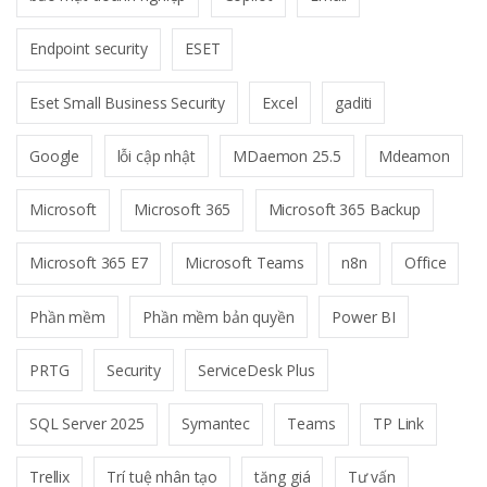
Endpoint security
ESET
Eset Small Business Security
Excel
gaditi
Google
lỗi cập nhật
MDaemon 25.5
Mdeamon
Microsoft
Microsoft 365
Microsoft 365 Backup
Microsoft 365 E7
Microsoft Teams
n8n
Office
Phần mềm
Phần mềm bản quyền
Power BI
PRTG
Security
ServiceDesk Plus
SQL Server 2025
Symantec
Teams
TP Link
Trellix
Trí tuệ nhân tạo
tăng giá
Tư vấn