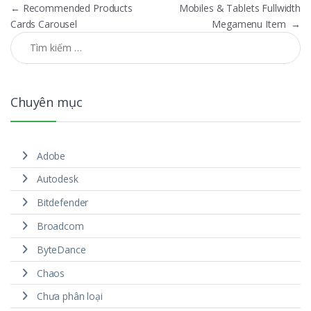
Điều hướng bài viết
←
Recommended Products
Mobiles & Tablets Fullwidth
Cards Carousel
Megamenu Item
→
Tìm kiếm cho:
Chuyên mục
Adobe
Autodesk
Bitdefender
Broadcom
ByteDance
Chaos
Chưa phân loại