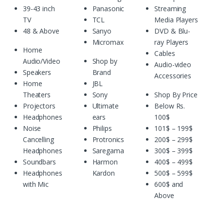
39-43 inch
Panasonic
Streaming
TV
TCL
Media Players
48 & Above
Sanyo
DVD & Blu-
Micromax
ray Players
Home
Cables
Audio/Video
Shop by
Audio-video
Speakers
Brand
Accessories
Home
JBL
Theaters
Sony
Shop By Price
Projectors
Ultimate
Below Rs.
Headphones
ears
100$
Noise
Philips
101$ – 199$
Cancelling
Protronics
200$ – 299$
Headphones
Saregama
300$ – 399$
Soundbars
Harmon
400$ – 499$
Headphones
Kardon
500$ – 599$
with Mic
600$ and
Above