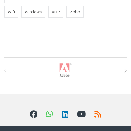
Wifi
Windows
XDR
Zoho
T
h
ư
ơ
n
g