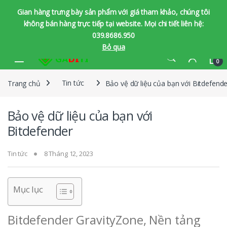
Gian hàng trưng bày sản phẩm với giá tham khảo, chúng tôi
không bán hàng trực tiếp tại website. Mọi chi tiết liên hệ:
039.8686.950
Bỏ qua
Bỏ qua để chuyển hướng
Bỏ qua nội dung
0
Trang chủ
Tin tức
Bảo vệ dữ liệu của bạn với Bitdefende
Bảo vệ dữ liệu của bạn với
Bitdefender
Tin tức
8 Tháng 12, 2023
Mục lục
Bitdefender GravityZone, Nền tảng