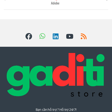
h
ư
ơ
n
g
H
i
ệ
u
Đ
u
Bạn cần hỗ trợ ? Hỗ trợ 24/7!