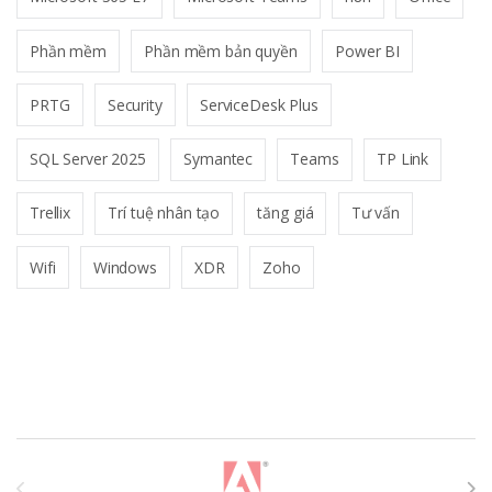
Phần mềm
Phần mềm bản quyền
Power BI
PRTG
Security
ServiceDesk Plus
SQL Server 2025
Symantec
Teams
TP Link
Trellix
Trí tuệ nhân tạo
tăng giá
Tư vấn
Wifi
Windows
XDR
Zoho
T