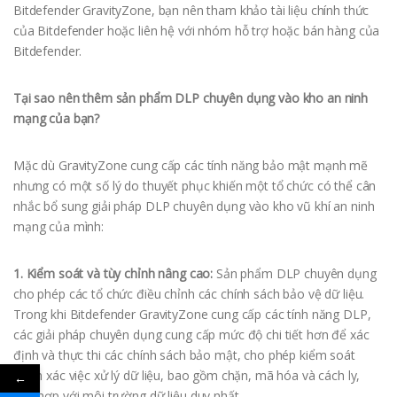
Bitdefender GravityZone, bạn nên tham khảo tài liệu chính thức
của Bitdefender hoặc liên hệ với nhóm hỗ trợ hoặc bán hàng của
Bitdefender.
Tại sao nên thêm sản phẩm DLP chuyên dụng vào kho an ninh
mạng của bạn?
Mặc dù GravityZone cung cấp các tính năng bảo mật mạnh mẽ
nhưng có một số lý do thuyết phục khiến một tổ chức có thể cân
nhắc bổ sung giải pháp DLP chuyên dụng vào kho vũ khí an ninh
mạng của mình:
1. Kiểm soát và tùy chỉnh nâng cao:
Sản phẩm DLP chuyên dụng
cho phép các tổ chức điều chỉnh các chính sách bảo vệ dữ liệu.
Trong khi Bitdefender GravityZone cung cấp các tính năng DLP,
các giải pháp chuyên dụng cung cấp mức độ chi tiết hơn để xác
định và thực thi các chính sách bảo mật, cho phép kiểm soát
chính xác việc xử lý dữ liệu, bao gồm chặn, mã hóa và cách ly,
←
phù hợp với môi trường dữ liệu duy nhất.