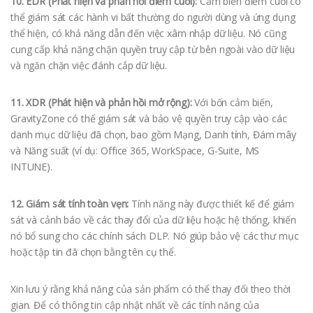
10. EDR (Phát hiện và phản hồi điểm cuối):
Cảm biến điểm cuối có
thể giám sát các hành vi bất thường do người dùng và ứng dụng
thể hiện, có khả năng dẫn đến việc xâm nhập dữ liệu. Nó cũng
cung cấp khả năng chặn quyền truy cập từ bên ngoài vào dữ liệu
và ngăn chặn việc đánh cắp dữ liệu.
11.
XDR (Phát hiện và phản hồi mở rộng):
Với bốn cảm biến,
GravityZone có thể giám sát và bảo vệ quyền truy cập vào các
danh mục dữ liệu đã chọn, bao gồm Mạng, Danh tính, Đám mây
và Năng suất (ví dụ: Office 365, WorkSpace, G-Suite, MS
INTUNE).
12. Giám sát tính toàn vẹn:
Tính năng này được thiết kế để giám
sát và cảnh báo về các thay đổi của dữ liệu hoặc hệ thống, khiến
nó bổ sung cho các chính sách DLP. Nó giúp bảo vệ các thư mục
hoặc tập tin đã chọn bằng tên cụ thể.
Xin lưu ý rằng khả năng của sản phẩm có thể thay đổi theo thời
gian. Để có thông tin cập nhật nhất về các tính năng của