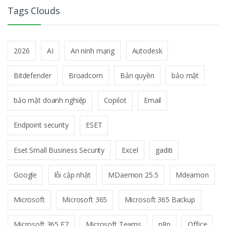
Tags Clouds
2026
AI
An ninh mạng
Autodesk
Bitdefender
Broadcom
Bản quyền
bảo mật
bảo mật doanh nghiệp
Copilot
Email
Endpoint security
ESET
Eset Small Business Security
Excel
gaditi
Google
lỗi cập nhật
MDaemon 25.5
Mdeamon
Microsoft
Microsoft 365
Microsoft 365 Backup
Microsoft 365 E7
Microsoft Teams
n8n
Office