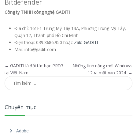
Bitdefender
Công ty TNHH công nghệ GADITI
Địa chỉ: 161E1 Trung Mỹ Tây 13A, Phường Trung Mỹ Tây,
Quận 12, Thành phố Hồ Chí Minh
Điện thoại: 039.8686.950 hoặc
Zalo GADITI
Mail:
info@gaditi.com
Điều hướng bài viết
←
GADITI là đối tác bạc PRTG
Những tính năng mới Windows
tại Việt Nam
12 ra mắt vào 2024
→
Tìm kiếm cho:
Chuyên mục
Adobe