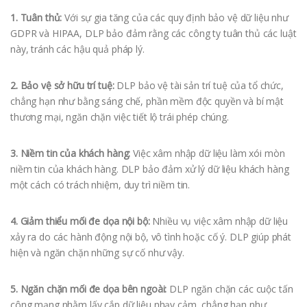
1. Tuân thủ:
Với sự gia tăng của các quy định bảo vệ dữ liệu như
GDPR và HIPAA, DLP bảo đảm rằng các công ty tuân thủ các luật
này, tránh các hậu quả pháp lý.
2. Bảo vệ sở hữu trí tuệ:
DLP bảo vệ tài sản trí tuệ của tổ chức,
chẳng hạn như bằng sáng chế, phần mềm độc quyền và bí mật
thương mại, ngăn chặn việc tiết lộ trái phép chúng.
3. Niềm tin của khách hàng:
Việc xâm nhập dữ liệu làm xói mòn
niềm tin của khách hàng. DLP bảo đảm xử lý dữ liệu khách hàng
một cách có trách nhiệm, duy trì niềm tin.
4. Giảm thiểu mối đe dọa nội bộ:
Nhiều vụ việc xâm nhập dữ liệu
xảy ra do các hành động nội bộ, vô tình hoặc cố ý. DLP giúp phát
hiện và ngăn chặn những sự cố như vậy.
5. Ngăn chặn mối đe dọa bên ngoài:
DLP ngăn chặn các cuộc tấn
công mạng nhằm lấy cắp dữ liệu nhạy cảm, chẳng hạn như