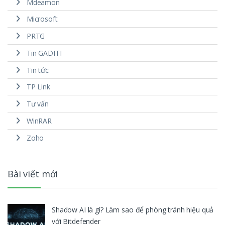
Mdeamon
Microsoft
PRTG
Tin GADITI
Tin tức
TP Link
Tư vấn
WinRAR
Zoho
Bài viết mới
Shadow AI là gì? Làm sao để phòng tránh hiệu quả
với Bitdefender