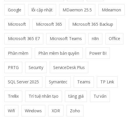
Google
lỗi cập nhật
MDaemon 25.5
Mdeamon
Microsoft
Microsoft 365
Microsoft 365 Backup
Microsoft 365 E7
Microsoft Teams
n8n
Office
Phần mềm
Phần mềm bản quyền
Power BI
PRTG
Security
ServiceDesk Plus
SQL Server 2025
Symantec
Teams
TP Link
Trellix
Trí tuệ nhân tạo
tăng giá
Tư vấn
Wifi
Windows
XDR
Zoho