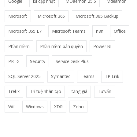
Google
lỗi cập nhật
MDaemon 25.5
Mdeamon
Microsoft
Microsoft 365
Microsoft 365 Backup
Microsoft 365 E7
Microsoft Teams
n8n
Office
Phần mềm
Phần mềm bản quyền
Power BI
PRTG
Security
ServiceDesk Plus
SQL Server 2025
Symantec
Teams
TP Link
Trellix
Trí tuệ nhân tạo
tăng giá
Tư vấn
Wifi
Windows
XDR
Zoho