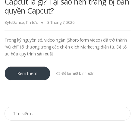
Capcut là gì? Tại sao nên trang bị bản
quyền Capcut?
ByteDance
,
Tin tức
3 Tháng 7, 2026
Trong kỷ nguyên số, video ngắn (Short-form video) đã trở thành
“vũ khí” tối thượng trong các chiến dịch Marketing điện tử. Để tối
ưu hóa quy trình sản xuất
Xem thêm
Để lại một bình luận
Tìm kiếm cho: