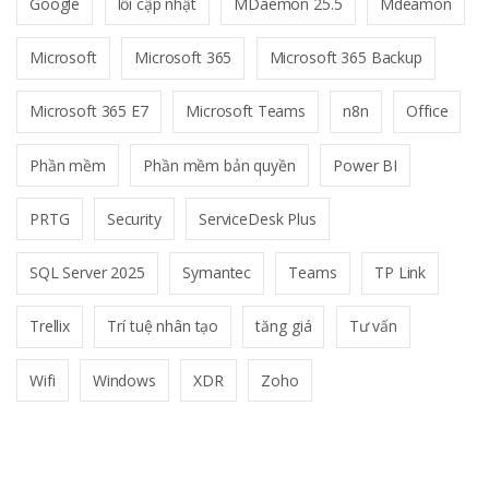
Google
lỗi cập nhật
MDaemon 25.5
Mdeamon
Microsoft
Microsoft 365
Microsoft 365 Backup
Microsoft 365 E7
Microsoft Teams
n8n
Office
Phần mềm
Phần mềm bản quyền
Power BI
PRTG
Security
ServiceDesk Plus
SQL Server 2025
Symantec
Teams
TP Link
Trellix
Trí tuệ nhân tạo
tăng giá
Tư vấn
Wifi
Windows
XDR
Zoho