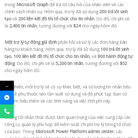
trong
Microsoft Graph
để trả lời câu hỏi của nhân viên về các
chính sách nhân sự. Hôm qua, trợ lý đã sử dụng
200 trả lời sinh
tạo
và
200 liên kết đồ thị tổ chức cho tin nhắn
. Do đó, chi phí sẽ
là
2,400 tin nhắn
, tương đương với
$24
cho ngày hôm đó.
Một trợ lý tự động giả định
phản hồi và xử lý các đơn hàng bán
hàng từ khách hàng. Hôm qua, trợ lý đã sử dụng
100 trả lời sinh
tạo
,
100 liên kết đồ thị tổ chức cho tin nhắn
, và
800 hành động tự
động
. Do đó, chi phí sẽ là
5,200 tin nhắn
, tương đương với
$52
cho ngày hôm đó.
←
Tất nhiên, mỗi trợ lý sẽ có sự khác biệt, và số lượng tin nhắn tiêu
thụ sẽ phụ thuộc vào tần suất sử dụng và độ phức tạp. Bạn có
thể tìm hiểu thêm về các tính năng và việc tính phí này.
Chúng tôi nhận thức được tầm quan trọng của việc cung cấp các
công cụ quản lý phù hợp để kiểm soát chi phí trợ lý trong tổ chức
của bạn. Trong
Microsoft Power Platform admin center
, các