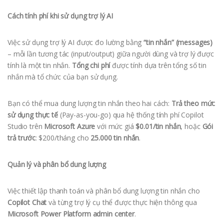
Cách tính phí khi sử dụng trợ lý AI
Việc sử dụng trợ lý AI được đo lường bằng
“tin nhắn” (messages)
– mỗi lần tương tác (input/output) giữa người dùng và trợ lý được
tính là một tin nhắn.
Tổng chi phí
được tính dựa trên tổng số tin
nhắn mà tổ chức của bạn sử dụng.
Bạn có thể mua dung lượng tin nhắn theo hai cách:
Trả theo mức
sử dụng thực tế
(Pay-as-you-go) qua hệ thống tính phí Copilot
Studio trên
Microsoft Azure
với mức giá
$0.01/tin nhắn
, hoặc
Gói
trả trước
: $200/tháng cho
25.000 tin nhắn
.
Quản lý và phân bổ dung lượng
Việc thiết lập thanh toán và phân bổ dung lượng tin nhắn cho
Copilot Chat
và từng trợ lý cụ thể được thực hiện thông qua
Microsoft Power Platform admin center
.