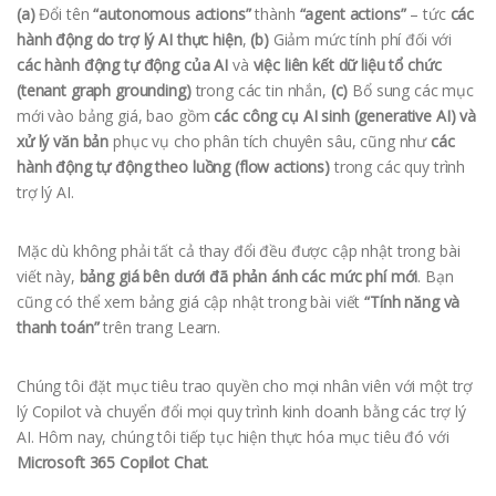
(a)
Đổi tên
“autonomous actions”
thành
“agent actions”
– tức
các
hành động do trợ lý AI thực hiện
,
(b)
Giảm mức tính phí đối với
các hành động tự động của AI
và
việc liên kết dữ liệu tổ chức
(tenant graph grounding)
trong các tin nhắn,
(c)
Bổ sung các mục
mới vào bảng giá, bao gồm
các công cụ AI sinh (generative AI) và
xử lý văn bản
phục vụ cho phân tích chuyên sâu, cũng như
các
hành động tự động theo luồng (flow actions)
trong các quy trình
trợ lý AI.
Mặc dù không phải tất cả thay đổi đều được cập nhật trong bài
viết này,
bảng giá bên dưới đã phản ánh các mức phí mới
. Bạn
cũng có thể xem bảng giá cập nhật trong bài viết
“Tính năng và
thanh toán”
trên trang Learn.
Chúng tôi đặt mục tiêu trao quyền cho mọi nhân viên với một trợ
lý Copilot và chuyển đổi mọi quy trình kinh doanh bằng các trợ lý
AI. Hôm nay, chúng tôi tiếp tục hiện thực hóa mục tiêu đó với
Microsoft 365 Copilot Chat
.