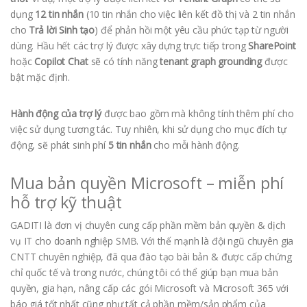
dụng
12 tin nhắn
(10 tin nhắn cho việc liên kết đồ thị và 2 tin nhắn
cho
Trả lời Sinh tạo
) để phản hồi một yêu cầu phức tạp từ người
dùng. Hầu hết các trợ lý được xây dựng trực tiếp trong
SharePoint
hoặc
Copilot Chat
sẽ có tính năng
tenant graph grounding
được
bật mặc định.
Hành động của trợ lý
được bao gồm mà không tính thêm phí cho
việc sử dụng tương tác. Tuy nhiên, khi sử dụng cho mục đích tự
động, sẽ phát sinh phí
5 tin nhắn
cho mỗi hành động.
Mua bản quyền Microsoft – miễn phí
hỗ trợ kỹ thuật
GADITI là đơn vị chuyên cung cấp phần mềm bản quyền & dịch
vụ IT cho doanh nghiệp SMB. Với thế mạnh là đội ngũ chuyên gia
CNTT chuyên nghiệp, đã qua đào tạo bài bản & được cấp chứng
chỉ quốc tế và trong nước, chúng tôi có thể giúp bạn mua bản
quyền, gia hạn, nâng cấp các gói Microsoft và Microsoft 365 với
báo giá tốt nhất cũng như tất cả phần mềm/sản phẩm của