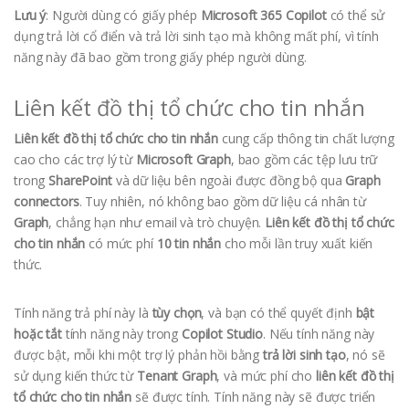
Lưu ý
: Người dùng có giấy phép
Microsoft 365 Copilot
có thể sử
dụng trả lời cổ điển và trả lời sinh tạo mà không mất phí, vì tính
năng này đã bao gồm trong giấy phép người dùng.
Liên kết đồ thị tổ chức cho tin nhắn
Liên kết đồ thị tổ chức cho tin nhắn
cung cấp thông tin chất lượng
cao cho các trợ lý từ
Microsoft Graph
, bao gồm các tệp lưu trữ
trong
SharePoint
và dữ liệu bên ngoài được đồng bộ qua
Graph
connectors
. Tuy nhiên, nó không bao gồm dữ liệu cá nhân từ
Graph
, chẳng hạn như email và trò chuyện.
Liên kết đồ thị tổ chức
cho tin nhắn
có mức phí
10 tin nhắn
cho mỗi lần truy xuất kiến
thức.
Tính năng trả phí này là
tùy chọn
, và bạn có thể quyết định
bật
hoặc tắt
tính năng này trong
Copilot Studio
. Nếu tính năng này
được bật, mỗi khi một trợ lý phản hồi bằng
trả lời sinh tạo
, nó sẽ
sử dụng kiến thức từ
Tenant Graph
, và mức phí cho
liên kết đồ thị
tổ chức cho tin nhắn
sẽ được tính. Tính năng này sẽ được triển