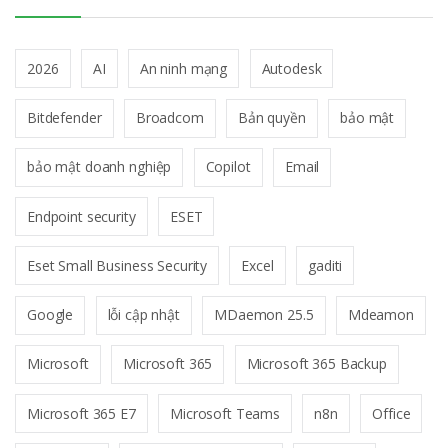
2026
AI
An ninh mạng
Autodesk
Bitdefender
Broadcom
Bản quyền
bảo mật
bảo mật doanh nghiệp
Copilot
Email
Endpoint security
ESET
Eset Small Business Security
Excel
gaditi
Google
lỗi cập nhật
MDaemon 25.5
Mdeamon
Microsoft
Microsoft 365
Microsoft 365 Backup
Microsoft 365 E7
Microsoft Teams
n8n
Office