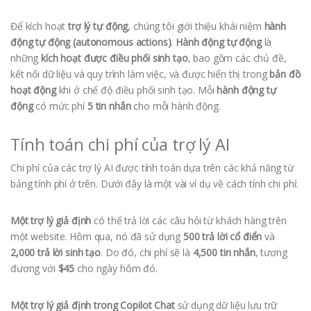
Để kích hoạt
trợ lý tự động
, chúng tôi giới thiệu khái niệm
hành
động tự động (autonomous actions)
.
Hành động tự động
là
những
kích hoạt được điều phối sinh tạo
, bao gồm các chủ đề,
kết nối dữ liệu và quy trình làm việc, và được hiển thị trong
bản đồ
hoạt động
khi ở chế độ điều phối sinh tạo. Mỗi
hành động tự
động
có mức phí
5 tin nhắn
cho mỗi hành động.
Tính toán chi phí của trợ lý AI
Chi phí của các trợ lý AI được tính toán dựa trên các khả năng từ
bảng tính phí ở trên. Dưới đây là một vài ví dụ về cách tính chi phí:
Một trợ lý giả định
có thể trả lời các câu hỏi từ khách hàng trên
một website. Hôm qua, nó đã sử dụng
500 trả lời cổ điển
và
2,000 trả lời sinh tạo
. Do đó, chi phí sẽ là
4,500 tin nhắn
, tương
đương với
$45
cho ngày hôm đó.
Một trợ lý giả định trong Copilot Chat
sử dụng dữ liệu lưu trữ