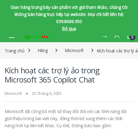
Gian hàng trưng bày sản phẩm với giá tham khảo, chúng tôi
không bán hàng trực tiếp tại website. Mọi chi tiết liên hệ:
039.8686.950
Bỏ qua
Bỏ qua để chuyển hướng
Bỏ qua nội dung
0
Trang chủ
Hãng
Microsoft
Kích hoạt các trợ lý 
Kích hoạt các trợ lý ảo trong
Microsoft 365 Copilot Chat
Microsoft
25 Tháng 6, 2025
Microsoft đã công bố một số thay đổi đối với các tính năng đã
giới thiệu trong bài viết này, đồng thời bổ sung thêm các tính
năng mới tại liên kết khác. Cụ thể, thông báo bao gồm: