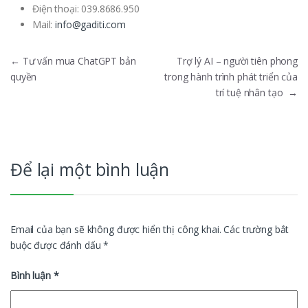
Điện thoại:
039.8686.950
Mail:
info@gaditi.com
Điều hướng bài viết
←
Tư vấn mua ChatGPT bản
Trợ lý AI – người tiên phong
quyền
trong hành trình phát triển của
trí tuệ nhân tạo
→
Để lại một bình luận
Email của bạn sẽ không được hiển thị công khai.
Các trường bắt
buộc được đánh dấu
*
Bình luận
*