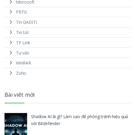
Microsoft
PRTG
Tin GADITI
Tin tức
TP Link
Tư vấn
WinRAR
Zoho
Bài viết mới
Shadow AI là gì? Làm sao để phòng tránh hiệu quả
với Bitdefender