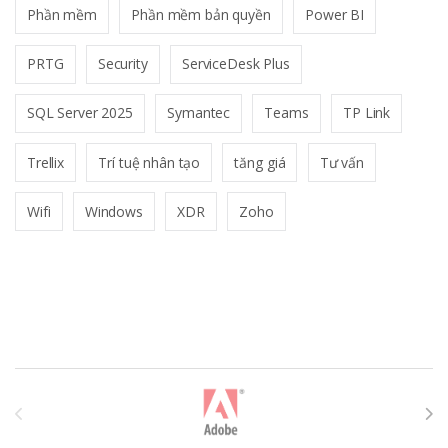
Phần mềm
Phần mềm bản quyền
Power BI
PRTG
Security
ServiceDesk Plus
SQL Server 2025
Symantec
Teams
TP Link
Trellix
Trí tuệ nhân tạo
tăng giá
Tư vấn
Wifi
Windows
XDR
Zoho
T
h