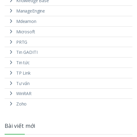
Knowledge Base
ManageEngine
Mdeamon
Microsoft
PRTG
Tin GADITI
Tin tức
TP Link
Tư vấn
WinRAR
Zoho
Bài viết mới