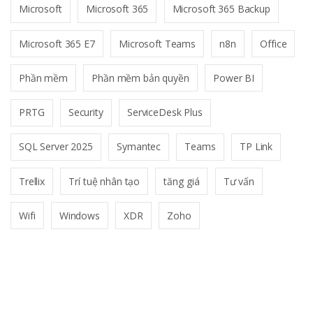
Microsoft
Microsoft 365
Microsoft 365 Backup
Microsoft 365 E7
Microsoft Teams
n8n
Office
Phần mềm
Phần mềm bản quyền
Power BI
PRTG
Security
ServiceDesk Plus
SQL Server 2025
Symantec
Teams
TP Link
Trellix
Trí tuệ nhân tạo
tăng giá
Tư vấn
Wifi
Windows
XDR
Zoho