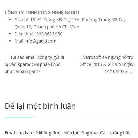
CÔNG TY TNHH CÔNG NGHỆ GADITI
Địa chỉ: 161E1 Trung Mỹ Tây 13A, Phường Trung Mỹ Tây,
Quận 12, Thành phố Hồ Chí Minh
Điện thoại:
039.8686.950
Mail:
info@gaditi.com
Điều hướng bài viết
←
Tại sao email công ty gửi đi
Microsoft sẽ ngừng hỗ trợ
bị vào spam? Giải pháp khắc
Office 2016 & 2019 từ ngày
phục email spam?
14/10/2025
→
Để lại một bình luận
Email của bạn sẽ không được hiển thị công khai.
Các trường bắt