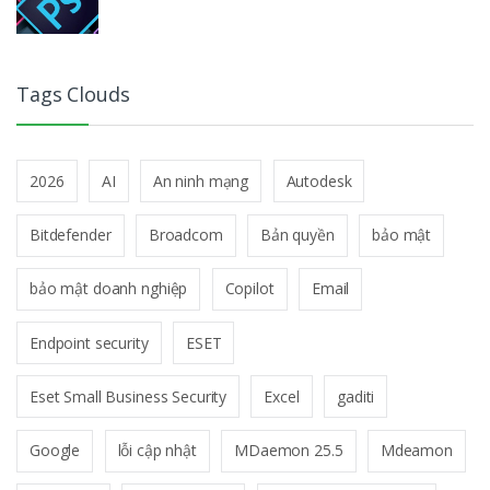
Tags Clouds
2026
AI
An ninh mạng
Autodesk
Bitdefender
Broadcom
Bản quyền
bảo mật
bảo mật doanh nghiệp
Copilot
Email
Endpoint security
ESET
Eset Small Business Security
Excel
gaditi
Google
lỗi cập nhật
MDaemon 25.5
Mdeamon