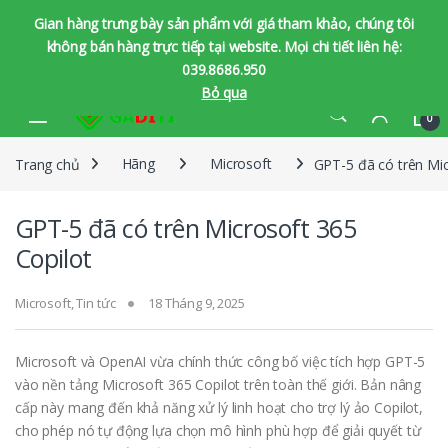
Gian hàng trưng bày sản phẩm với giá tham khảo, chúng tôi
không bán hàng trực tiếp tại website. Mọi chi tiết liên hệ:
039.8686.950
Bỏ qua
Bỏ qua để chuyển hướng
Bỏ qua nội dung
0
Trang chủ
Hãng
Microsoft
GPT-5 đã có trên Mic
GPT-5 đã có trên Microsoft 365
Copilot
Microsoft
,
Tin tức
18 Tháng 9, 2025
Microsoft và OpenAI vừa chính thức công bố việc tích hợp GPT-5
vào nền tảng Microsoft 365 Copilot trên toàn thế giới. Bản nâng
cấp này mang đến khả năng xử lý linh hoạt cho trợ lý ảo Copilot,
cho phép nó tự động lựa chọn mô hình phù hợp để giải quyết từ