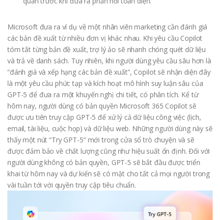
quan trước khi đưa ra phản hồi toàn diện.
Microsoft đưa ra ví dụ về một nhân viên marketing cần đánh giá
các bản đề xuất từ nhiều đơn vị khác nhau. Khi yêu cầu Copilot
tóm tắt từng bản đề xuất, trợ lý ảo sẽ nhanh chóng quét dữ liệu
và trả về danh sách. Tuy nhiên, khi người dùng yêu cầu sâu hơn là
“đánh giá và xếp hạng các bản đề xuất”, Copilot sẽ nhận diện đây
là một yêu cầu phức tạp và kích hoạt mô hình suy luận sâu của
GPT-5 để đưa ra một khuyến nghị chi tiết, có phân tích. Kể từ
hôm nay, người dùng có bản quyền Microsoft 365 Copilot sẽ
được ưu tiên truy cập GPT-5 để xử lý cả dữ liệu công việc (lịch,
email, tài liệu, cuộc họp) và dữ liệu web. Những người dùng này sẽ
thấy một nút “Try GPT-5” mới trong cửa sổ trò chuyện và sẽ
được đảm bảo về chất lượng cũng như hiệu suất ổn định. Đối với
người dùng không có bản quyền, GPT-5 sẽ bắt đầu được triển
khai từ hôm nay và dự kiến sẽ có mặt cho tất cả mọi người trong
vài tuần tới với quyền truy cập tiêu chuẩn.