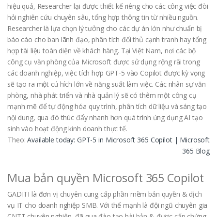
hiệu quả, Researcher lại được thiết kế riêng cho các công việc đòi
hỏi nghiên cứu chuyên sâu, tổng hợp thông tin từ nhiều nguồn.
Researcher là lựa chọn lý tưởng cho các dự án lớn như chuẩn bị
báo cáo cho ban lãnh đạo, phân tích đối thủ cạnh tranh hay tổng
hợp tài liệu toàn diện về khách hàng. Tại Việt Nam, nơi các bộ
công cụ văn phòng của Microsoft được sử dụng rộng rãi trong
các doanh nghiệp, việc tích hợp GPT-5 vào Copilot được kỳ vọng
sẽ tạo ra một cú hích lớn về năng suất làm việc. Các nhân sự văn
phòng, nhà phát triển và nhà quản lý sẽ có thêm một công cụ
mạnh mẽ để tự động hóa quy trình, phân tích dữ liệu và sáng tạo
nội dung, qua đó thúc đẩy nhanh hơn quá trình ứng dụng AI tạo
sinh vào hoạt động kinh doanh thực tế.
Theo:
Available today: GPT-5 in Microsoft 365 Copilot | Microsoft
365 Blog
Mua bản quyền Microsoft 365 Copilot
GADITI là đơn vị chuyên cung cấp phần mềm bản quyền & dịch
vụ IT cho doanh nghiệp SMB. Với thế mạnh là đội ngũ chuyên gia
CNTT chuyên nghiệp, đã qua đào tạo bài bản & được cấp chứng