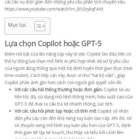
các tác vụ đơn giản đến những yêu cầu phân tích chuyên sâu.
https://www.youtube.com/watch?v=_BSGrykqFAM
Mục lục
Lựa chọn Copilot hoặc GPT-5
Điểm nổi bật của lần nâng cấp này là việc Copilot lần đầu tiên có
thể tự động lựa chọn mô hình AI phù hợp nhất để xử lý yêu cầu
của người dùng thông qua một bộ định tuyến thời gian thực (real-
time router). Cách tiếp cận này được ví như “hai bộ não”, giúp
Copilot phản ánh gần hơn cách con người giải quyết vấn đề.
Với các câu hỏi thông thường hoặc đơn giản:
Copilot sẽ ưu
tiên tốc độ, sử dụng mô hình thông minh, hiệu suất cao của
GPT-5 để đưa ra câu trả lời nhanh chóng, súc tích.
Với các câu hỏi phức tạp hoặc có tính mở:
Copilot sẽ nhận
diện yêu cầu cần đến khả năng suy luận cao cấp. Khi đó, nó
sẽ chuyển sang mô hình suy luận sâu hơn của GPT-5, dành
thời gian để lập kế hoạch, thu thập và hiểu bối cảnh liên