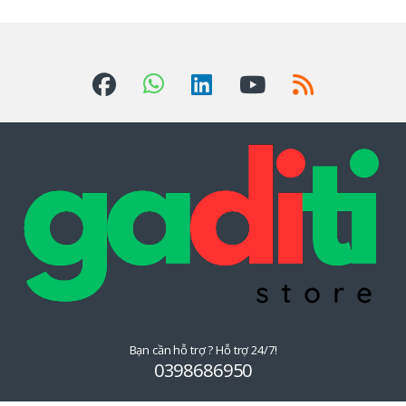
ơ
n
g
H
i
ệ
u
Đ
u
Bạn cần hỗ trợ ? Hỗ trợ 24/7!
Q
0398686950
u