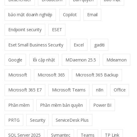
bảo mật doanh nghiệp
Copilot
Email
Endpoint security
ESET
Eset Small Business Security
Excel
gaditi
Google
lỗi cập nhật
MDaemon 25.5
Mdeamon
Microsoft
Microsoft 365
Microsoft 365 Backup
Microsoft 365 E7
Microsoft Teams
n8n
Office
Phần mềm
Phần mềm bản quyền
Power BI
PRTG
Security
ServiceDesk Plus
SQL Server 2025
Symantec
Teams
TP Link