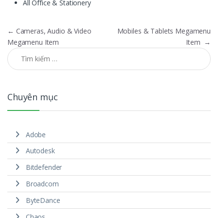
All Office & Stationery
Điều hướng bài viết
←
Cameras, Audio & Video
Mobiles & Tablets Megamenu
Megamenu Item
Item
→
Tìm kiếm cho:
Chuyên mục
Adobe
Autodesk
Bitdefender
Broadcom
ByteDance
Chaos