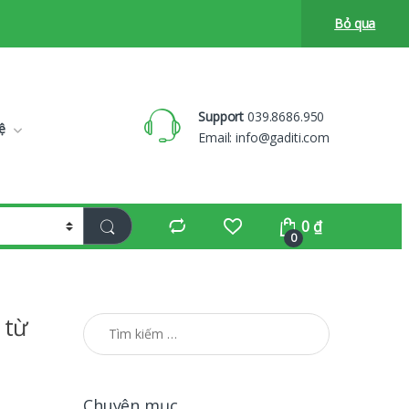
Bỏ qua
Support
039.8686.950
ệ
Email:
info@gaditi.com
0
₫
0
 từ
Tìm kiếm cho:
Chuyên mục