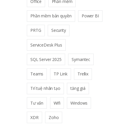
Office
Phần mềm
Phần mềm bản quyền
Power BI
PRTG
Security
ServiceDesk Plus
SQL Server 2025
Symantec
Teams
TP Link
Trellix
Trí tuệ nhân tạo
tăng giá
Tư vấn
Wifi
Windows
XDR
Zoho