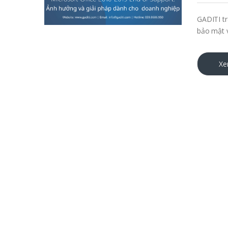
GADITI tr
bảo mật v
Xe