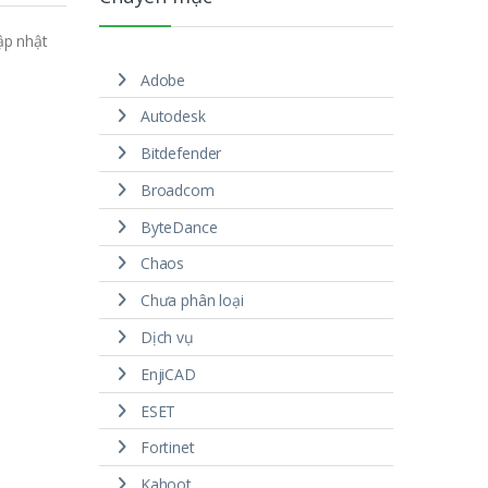
ập nhật
Adobe
Autodesk
Bitdefender
Broadcom
ByteDance
Chaos
Chưa phân loại
Dịch vụ
EnjiCAD
ESET
Fortinet
Kahoot