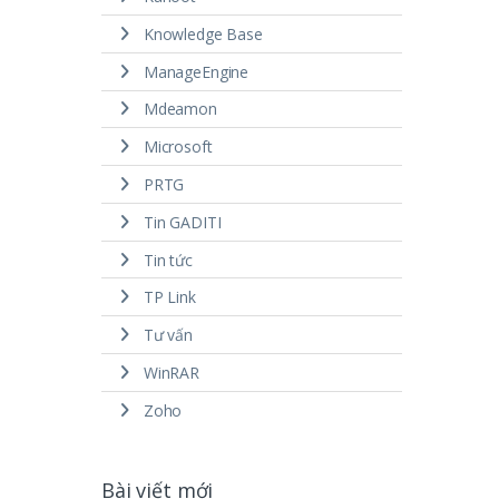
Knowledge Base
ManageEngine
Mdeamon
Microsoft
PRTG
Tin GADITI
Tin tức
TP Link
Tư vấn
WinRAR
Zoho
Bài viết mới