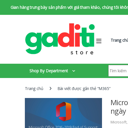
Gian hàng trưng bày sản phẩm với giá tham khảo, chúng tôi không 
Bỏ qua để chuyển hướng
Bỏ qua nội dung
Trang ch
Tìm kiếm:
Shop By Department
Trang chủ
Bài viết được gắn thẻ “M365”
Micro
ngày
Microsoft