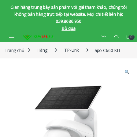
Gian hàng trưng bày sản phẩm với giá tham khảo, chúng tôi
không bán hàng trực tiếp tại website. Mọi chi tiết liên hệ:
039.8686.950
Bỏ qua
Bỏ qua để chuyển hướng
Bỏ qua nội dung
0
Trang chủ
Hãng
TP-Link
Tapo C660 KIT