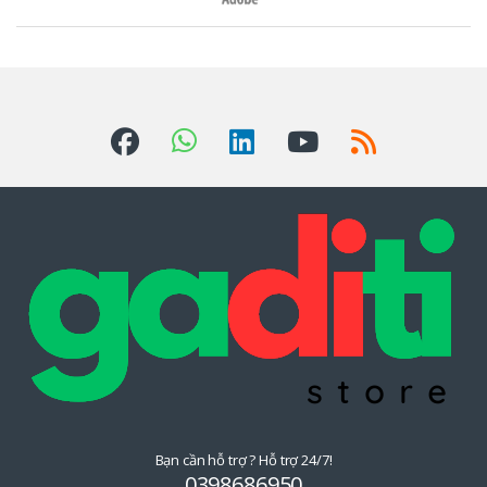
ư
ơ
n
g
H
i
ệ
u
Đ
u
Bạn cần hỗ trợ ? Hỗ trợ 24/7!
Q
0398686950