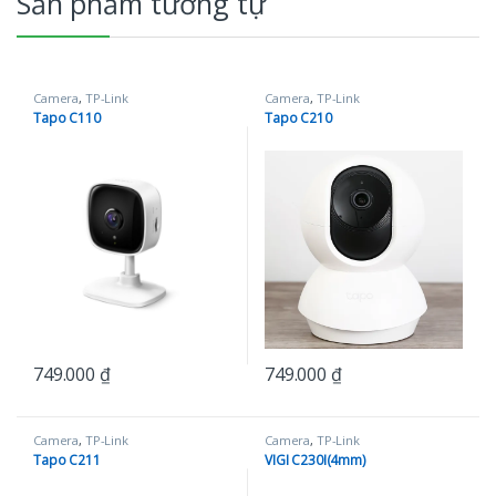
Sản phẩm tương tự
Camera
,
TP-Link
Camera
,
TP-Link
Tapo C110
Tapo C210
749.000
₫
749.000
₫
Camera
,
TP-Link
Camera
,
TP-Link
Tapo C211
VIGI C230I(4mm)