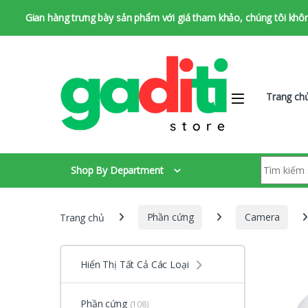
Gian hàng trưng bày sản phẩm với giá tham khảo, chúng tôi không 
Bỏ qua để chuyển hướng
Bỏ qua nội dung
Trang ch
Tìm kiếm:
Shop By Department
Trang chủ
Phần cứng
Camera
Hiển Thị Tất Cả Các Loại
Phần cứng
(108)