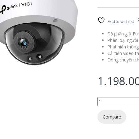
Add to wishlist
Độ phân giải Fu
Phân loại người
Phát hiện thôn
Cải tiến video 
Dòng chuyên ch
1.198.0
VIGI C220I(4mm) số 
Compare