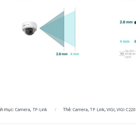
h mục:
Camera
,
TP-Link
Thẻ:
Camera
,
TP Link
,
VIGI
,
VIGI C22