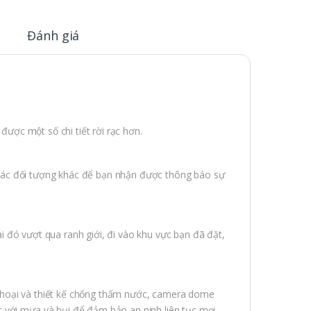
Đánh giá
ược một số chi tiết rời rạc hơn.
các đối tượng khác để bạn nhận được thông báo sự
i đó vượt qua ranh giới, đi vào khu vực bạn đã đặt,
 hoại và thiết kế chống thấm nước, camera dome
t với mưa và bụi để đảm bảo an ninh liên tục mọi