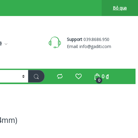
Bỏ qua
Support
039.8686.950
ệ
Email:
info@gaditi.com
0
₫
0
(4mm)