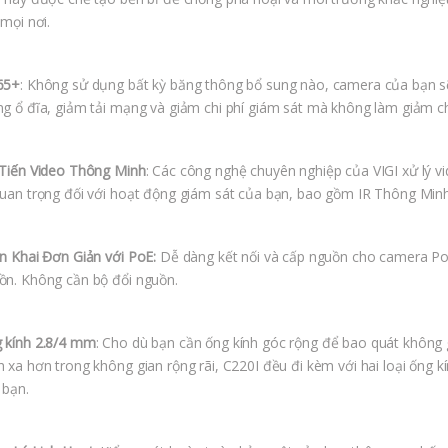
 mọi nơi.
65+
: Không sử dụng bất kỳ băng thông bổ sung nào, camera của bạn sẽ
ng ổ đĩa, giảm tải mạng và giảm chi phí giám sát mà không làm giảm ch
 Tiến Video Thông Minh
: Các công nghệ chuyên nghiệp của VIGI xử lý v
quan trọng đối với hoạt động giám sát của bạn, bao gồm IR Thông M
ển Khai Đơn Giản với PoE:
Dễ dàng kết nối và cấp nguồn cho camera PoE
ồn. Không cần bộ đổi nguồn.
 kính 2.8/4 mm
: Cho dù bạn cần ống kính góc rộng để bao quát không 
h xa hơn trong không gian rộng rãi, C220I đều đi kèm với hai loại ống
 bạn.