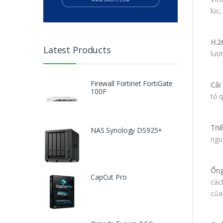
lúc,
H.2
Latest Products
lượ
Firewall Fortinet FortiGate
Cải
100F
tố 
Tri
NAS Synology DS925+
ngu
Ống
CapCut Pro
các
của