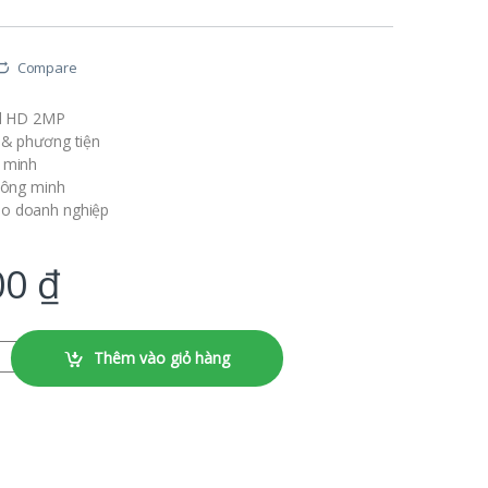
Compare
ll HD 2MP
 & phương tiện
g minh
thông minh
o doanh nghiệp
00
₫
lượng
Thêm vào giỏ hàng