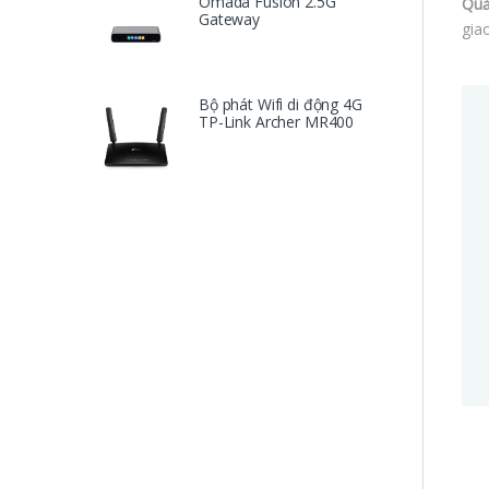
Omada Fusion 2.5G
Quả
Gateway
gia
Bộ phát Wifi di động 4G
TP-Link Archer MR400