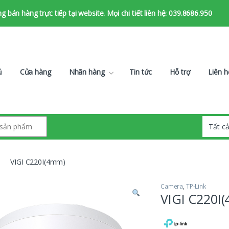
bán hàng trực tiếp tại website. Mọi chi tiết liên hệ: 039.8686.950
ủ
Cửa hàng
Nhãn hàng
Tin tức
Hỗ trợ
Liên h
VIGI C220I(4mm)
Camera
,
TP-Link
VIGI C220I