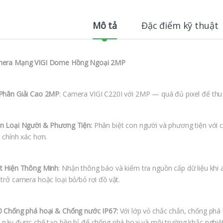
Mô tả
Đặc điểm kỹ thuật
era Mạng VIGI Dome Hồng Ngoại 2MP
Phân Giải Cao 2MP
: Camera VIGI C220I với 2MP — quá đủ pixel để thu đ
n Loại Người & Phương Tiện:
Phân biệt con người và phương tiện với 
n chính xác hơn.
t Hiện Thông Minh
: Nhận thông báo và kiểm tra nguồn cấp dữ liệu khi a
 trở camera hoặc loại bỏ/bỏ rơi đồ vật.
0 Chống phá hoại & Chống nước IP67:
Với lớp vỏ chắc chắn, chống phá
I này được chế tạo bền bỉ để chống phá hoại và môi trường khắc nghiệ