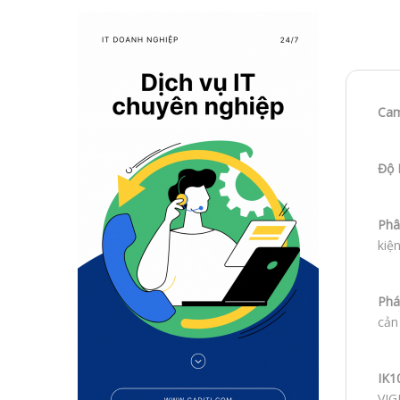
Cam
Độ 
Phâ
kiệ
Phá
cản
IK1
VIG