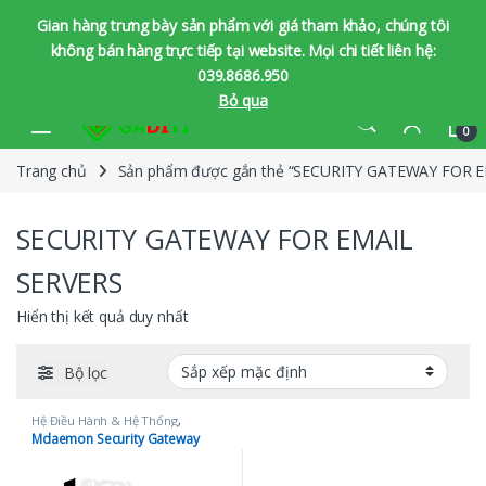
Gian hàng trưng bày sản phẩm với giá tham khảo, chúng tôi
không bán hàng trực tiếp tại website. Mọi chi tiết liên hệ:
039.8686.950
Bỏ qua
Bỏ qua để chuyển hướng
Bỏ qua nội dung
0
Trang chủ
Sản phẩm được gắn thẻ “SECURITY GATEWAY FOR E
SECURITY GATEWAY FOR EMAIL
SERVERS
Hiển thị kết quả duy nhất
Bộ lọc
Hệ Điều Hành & Hệ Thống
,
MDaemon
Mdaemon Security Gateway