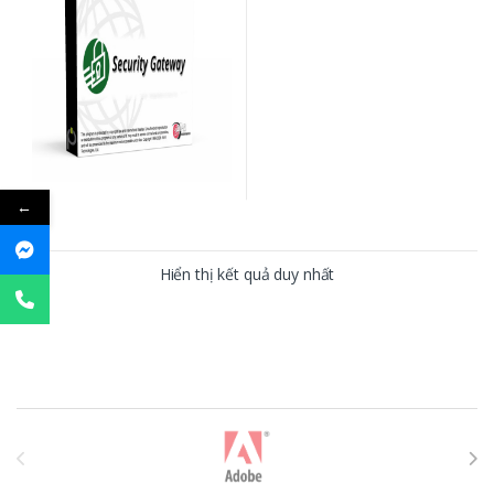
←
Hiển thị kết quả duy nhất
T
h