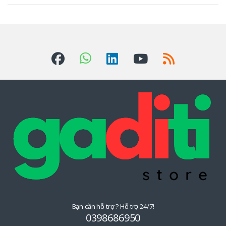
ư
ơ
n
g
H
i
ệ
u
Đ
u
Bạn cần hỗ trợ ? Hỗ trợ 24/7!
Q
0398686950