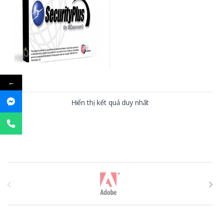
←
Hiển thị kết quả duy nhất
T
h
ư