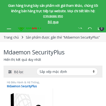
Gian hàng trưng bày sản phẩm với giá tham khảo, chúng tôi
không bán hàng trực tiếp tại website. Mọi chi tiết liên hệ:
039.8686.950
Bỏ qua
Bỏ qua để chuyển hướng
Bỏ qua nội dung
0
Trang chủ
Sản phẩm được gắn thẻ “Mdaemon SecurityPlus”
Mdaemon SecurityPlus
Hiển thị kết quả duy nhất
Bộ lọc
Hệ Điều Hành & Hệ Thống
,
MDaemon
Mdaemon SecurityPlus