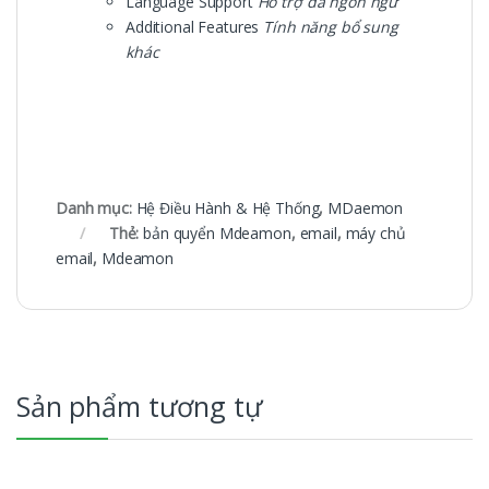
Language Support
Hỗ trợ đa ngôn ngữ
Additional Features
Tính năng bổ sung
khác
Danh mục:
Hệ Điều Hành & Hệ Thống
,
MDaemon
Thẻ:
bản quyển Mdeamon
,
email
,
máy chủ
email
,
Mdeamon
Sản phẩm tương tự