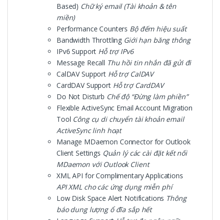
Based)
Chữ ký email (Tài khoản & tên
miền)
Performance Counters
Bộ đếm hiệu suất
Bandwidth Throttling
Giới hạn băng thông
IPv6 Support
Hỗ trợ IPv6
Message Recall
Thu hồi tin nhắn đã gửi đi
CalDAV Support
Hỗ trợ CalDAV
CardDAV Support
Hỗ trợ CardDAV
Do Not Disturb
Chế độ “Đừng làm phiền”
Flexible ActiveSync Email Account Migration
Tool
Công cụ di chuyển tài khoản email
ActiveSync linh hoạt
Manage MDaemon Connector for Outlook
Client Settings
Quản lý các cài đặt kết nối
MDaemon với Outlook Client
XML API for Complimentary Applications
API XML cho các ứng dụng miễn phí
Low Disk Space Alert Notifications
Thông
báo dung lượng ổ đĩa sắp hết