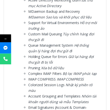
Active Directory Monitoring
Giám sát thư
mục Active Directory
MDaemon Backup and Recovery
MDaemon Sao lưu và khôi phục dữ liệu
Support for Virtual Environments
Hỗ trợ môi
trường ảo
Custom Mail Queuing
Tùy chỉnh hàng đợi
←
thư gửi đi
Queue Management System
Hệ thống
quản lý hàng đợi thư gửi đi
Holding Queue for Errors
Giữ lại hàng đợi
thư gửi đi bị lỗi
Pruning
Xóa bỏ dữ liệu
Complex IMAP Filters
Bộ lọc IMAP phức tạp
IMAP COMPRESS
IMAP COMPRESS
Colorized Session Logs
Nhật ký phiên tô
màu
Account Grouping and Templates
Nhóm tài
khoản người dùng và mẫu Templates
Email Signatures (Account & Domain-