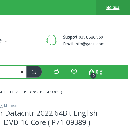
Bỏ qua
Support
039.8686.950
ệ
Email:
info@gaditi.com
0
₫
0
SP OEI DVD 16 Core ( P71-09389 )
ng
,
Microsoft
 Datacntr 2022 64Bit English
 DVD 16 Core ( P71-09389 )