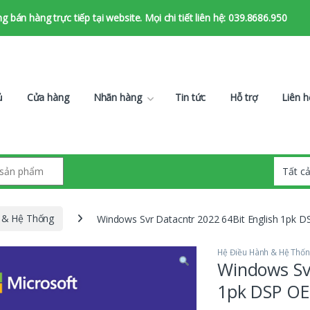
bán hàng trực tiếp tại website. Mọi chi tiết liên hệ: 039.8686.950
ủ
Cửa hàng
Nhãn hàng
Tin tức
Hỗ trợ
Liên h
 & Hệ Thống
Windows Svr Datacntr 2022 64Bit English 1pk D
Hệ Điều Hành & Hệ Thố
Windows Svr
1pk DSP OEI