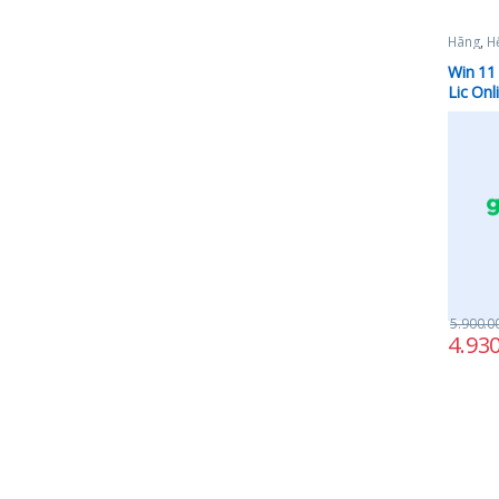
Hãng
,
H
Microso
Win 11 
Lic On
10572 
5.900.
4.93