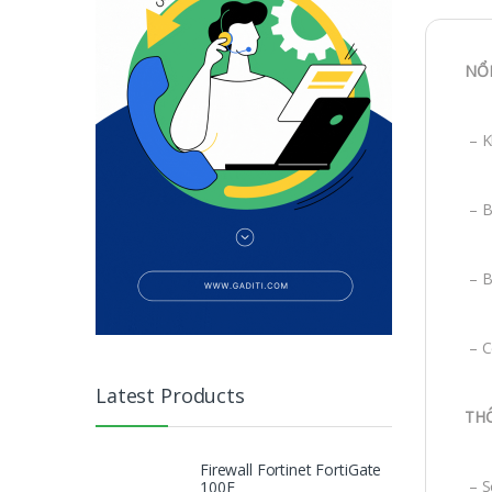
NỔI
– K
– B
– B
– C
Latest Products
TH
Firewall Fortinet FortiGate
– S
100F