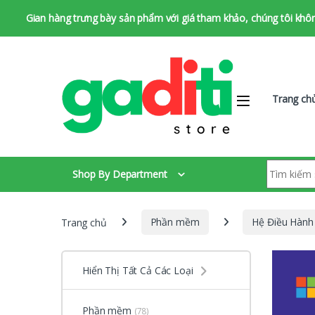
Gian hàng trưng bày sản phẩm với giá tham khảo, chúng tôi không 
Bỏ qua để chuyển hướng
Bỏ qua nội dung
Trang ch
Tìm kiếm:
Shop By Department
Trang chủ
Phần mềm
Hệ Điều Hành
Hiển Thị Tất Cả Các Loại
Phần mềm
(78)