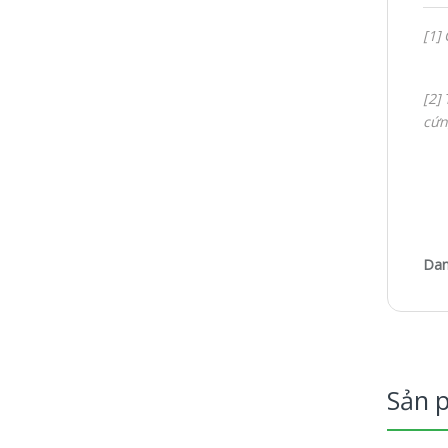
[1]
[2]
cứn
Dan
Sản 