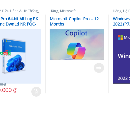
ệ Điều Hành & Hệ Thống
,
Hãng
,
Microsoft
Hãng
,
Hệ 
ft
,
Phần mềm
Microsoft
Pro 64-bit All Lng PK
Microsoft Copilot Pro – 12
Windows 
line DwnLd NR FQC-
Months
2022 (P7
– Key điện tử
000
₫
0.000
₫