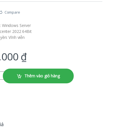
Compare
 Windows Server
center 2022 64Bit
ền: Vĩnh viễn
.000
₫
r 2022 64Bit English 1pk DSP OEI DVD 16 Core ( P71-09389 ) số lượng
Thêm vào giỏ hàng
iá