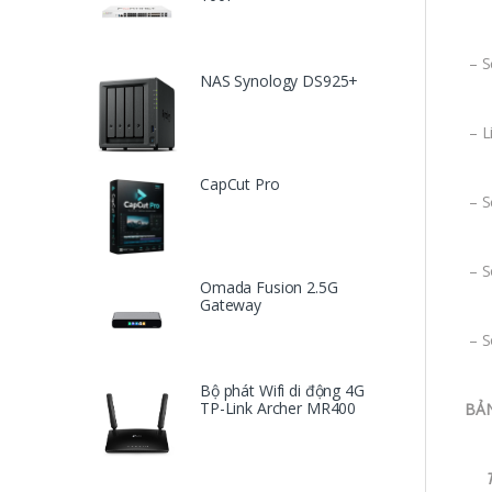
– S
NAS Synology DS925+
– L
CapCut Pro
– S
– S
Omada Fusion 2.5G
Gateway
– S
Bộ phát Wifi di động 4G
TP-Link Archer MR400
BẢ
Tổn