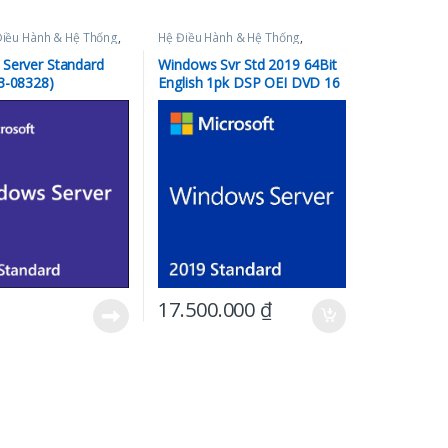
Điều Hành & Hệ Thống
,
Hệ Điều Hành & Hệ Thống
,
,
Phần mềm
Microsoft
Server Standard
Windows Svr Std 2019 64Bit
3-08328)
English 1pk DSP OEI DVD 16
Core ( P73-07788 )
17.500.000
₫