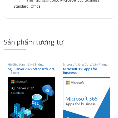
Thẻ:
Microsoft 365
,
Microsoft 365 Business
Standard
,
Office
Sản phẩm tương tự
Hệ Điều Hành & Hệ Thống
,
Microsoft
,
Ứng Dụng Văn Phòng
Microsoft
SQL Server 2022 Standard Core
Microsoft 365 Apps for
– 2 core
Business