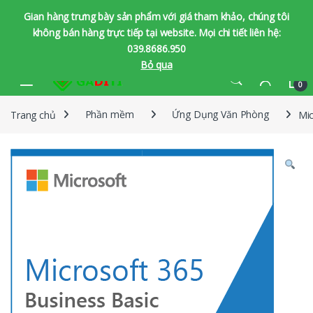
Gian hàng trưng bày sản phẩm với giá tham khảo, chúng tôi
không bán hàng trực tiếp tại website. Mọi chi tiết liên hệ:
039.8686.950
Bỏ qua
Bỏ qua để chuyển hướng
Bỏ qua nội dung
0
Trang chủ
Phần mềm
Ứng Dụng Văn Phòng
Mic