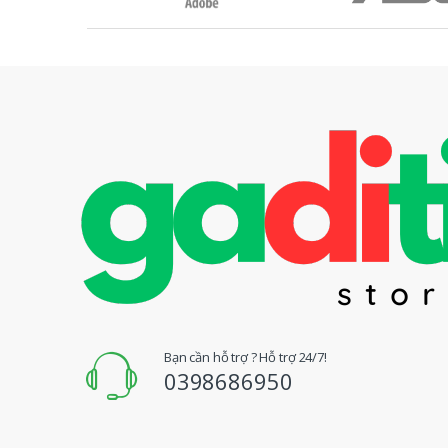
ư
ơ
n
g
H
i
ệ
u
Đ
Bạn cần hỗ trợ ? Hỗ trợ 24/7!
0398686950
u
Q