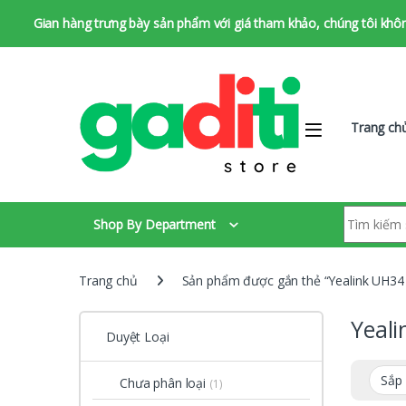
Gian hàng trưng bày sản phẩm với giá tham khảo, chúng tôi không 
Bỏ qua để chuyển hướng
Bỏ qua nội dung
Trang ch
Tìm kiếm:
Shop By Department
Trang chủ
Sản phẩm được gắn thẻ “Yealink UH3
Yeal
Duyệt Loại
Chưa phân loại
(1)