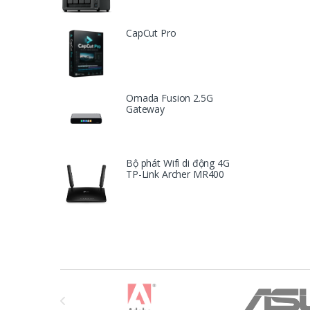
CapCut Pro
Omada Fusion 2.5G
Gateway
Bộ phát Wifi di động 4G
TP-Link Archer MR400
T
h