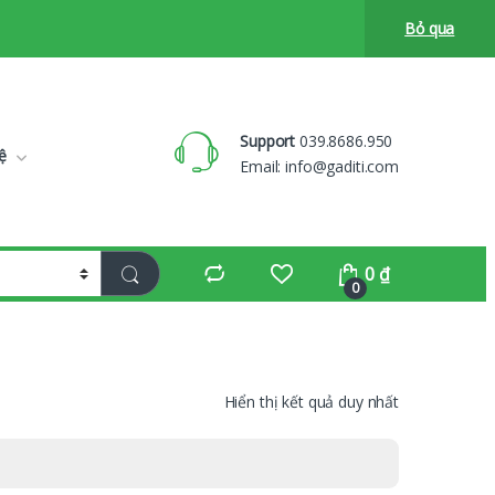
Bỏ qua
Support
039.8686.950
ệ
Email:
info@gaditi.com
0
₫
0
Hiển thị kết quả duy nhất