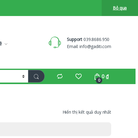
Bỏ qua
Support
039.8686.950
ệ
Email:
info@gaditi.com
0
₫
0
Hiển thị kết quả duy nhất