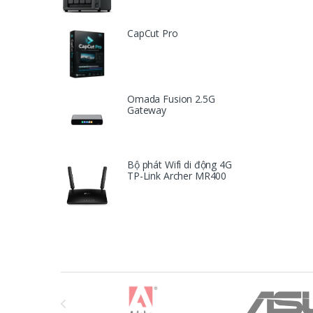
CapCut Pro
Omada Fusion 2.5G
Gateway
Bộ phát Wifi di động 4G
TP-Link Archer MR400
T
h