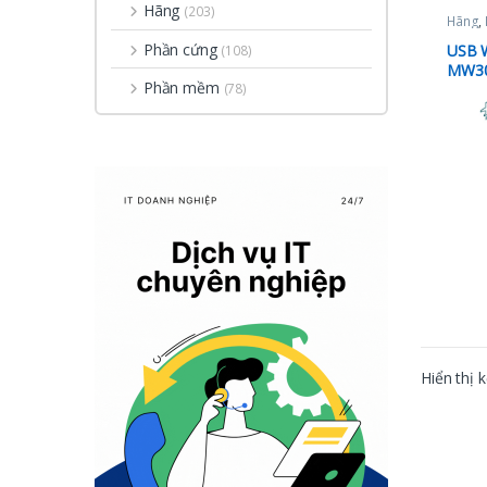
Hãng
(203)
Hãng
,
Phần cứng
USB W
(108)
MW3
Phần mềm
(78)
Hiển thị 