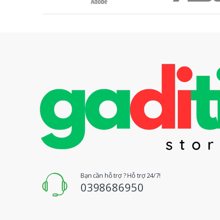
ư
ơ
n
g
H
i
ệ
u
Đ
Bạn cần hỗ trợ ? Hỗ trợ 24/7!
0398686950
u
Q