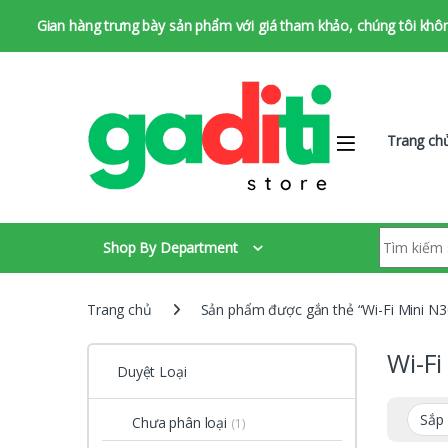
Gian hàng trưng bày sản phẩm với giá tham khảo, chúng tôi không 
Bỏ qua để chuyển hướng
Bỏ qua nội dung
Trang ch
Tìm kiếm:
Shop By Department
Trang chủ
Sản phẩm được gắn thẻ “Wi-Fi Mini N3
Wi-Fi
Duyệt Loại
Chưa phân loại
(1)