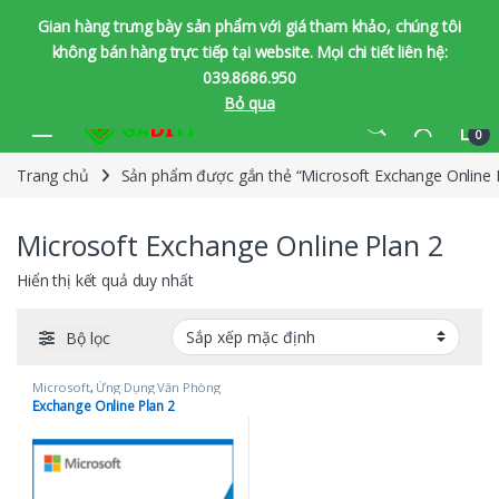
Gian hàng trưng bày sản phẩm với giá tham khảo, chúng tôi
không bán hàng trực tiếp tại website. Mọi chi tiết liên hệ:
039.8686.950
Bỏ qua
Bỏ qua để chuyển hướng
Bỏ qua nội dung
0
Trang chủ
Sản phẩm được gắn thẻ “Microsoft Exchange Online 
Microsoft Exchange Online Plan 2
Hiển thị kết quả duy nhất
Bộ lọc
Microsoft
,
Ứng Dụng Văn Phòng
Exchange Online Plan 2