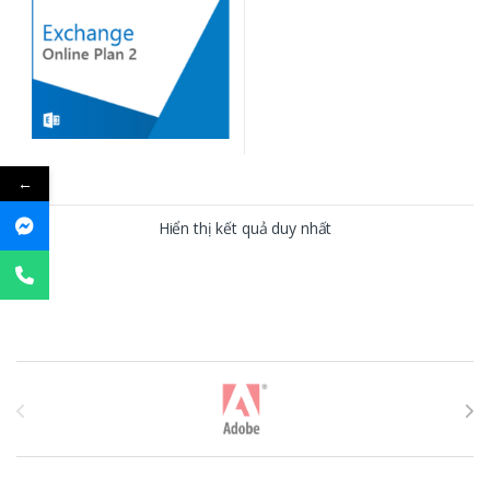
←
Hiển thị kết quả duy nhất
T
h
ư