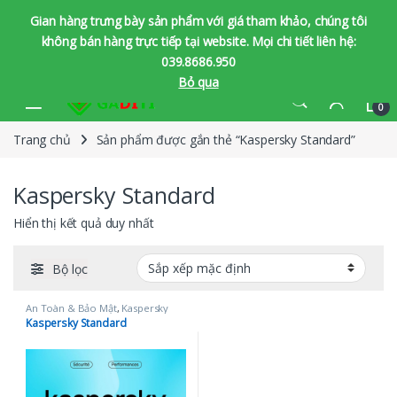
Gian hàng trưng bày sản phẩm với giá tham khảo, chúng tôi
không bán hàng trực tiếp tại website. Mọi chi tiết liên hệ:
039.8686.950
Bỏ qua
Bỏ qua để chuyển hướng
Bỏ qua nội dung
0
Trang chủ
Sản phẩm được gắn thẻ “Kaspersky Standard”
Kaspersky Standard
Hiển thị kết quả duy nhất
Bộ lọc
An Toàn & Bảo Mật
,
Kaspersky
Kaspersky Standard