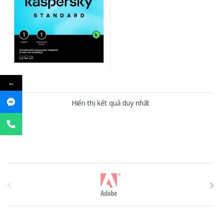
←
Hiển thị kết quả duy nhất
T
h
ư