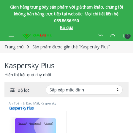
Gian hàng trưng bày sản phẩm với giá tham khảo, chúng tôi
không bán hàng trực tiếp tại website. Mọi chi tiết liên hệ:
039.8686.950
Bỏ qua
Bỏ qua để chuyển hướng
Bỏ qua nội dung
0
Trang chủ
Sản phẩm được gắn thẻ “Kaspersky Plus”
Kaspersky Plus
Hiển thị kết quả duy nhất
Bộ lọc
An Toàn & Bảo Mật
,
Kaspersky
Kaspersky Plus