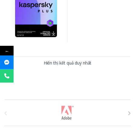
←
Hiển thị kết quả duy nhất
T
h
ư