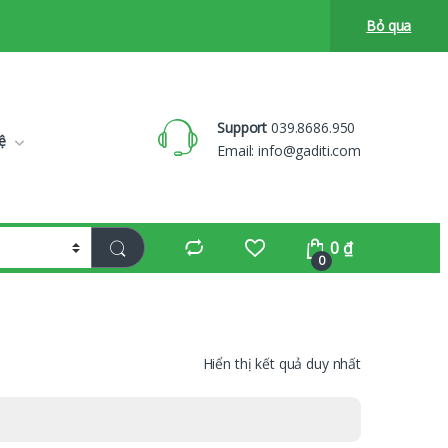
Bỏ qua
Support
039.8686.950
ệ
Email:
info@gaditi.com
0
₫
0
Hiển thị kết quả duy nhất