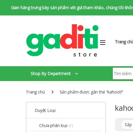
Gian hàng trưng bày sản phẩm với giá tham khảo, chúng tôi không 
Bỏ qua để chuyển hướng
Bỏ qua nội dung
Trang ch
Tìm kiếm:
Shop By Department
Trang chủ
Sản phẩm được gắn thẻ “kahoot!”
kaho
Duyệt Loại
Chưa phân loại
(1)