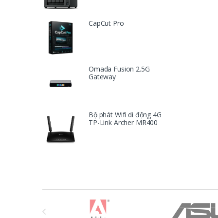
CapCut Pro
Omada Fusion 2.5G
Gateway
Bộ phát Wifi di động 4G
TP-Link Archer MR400
T
h