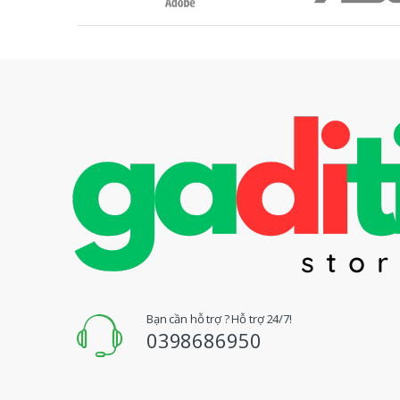
ư
ơ
n
g
H
i
ệ
u
Đ
Bạn cần hỗ trợ ? Hỗ trợ 24/7!
0398686950
u
Q